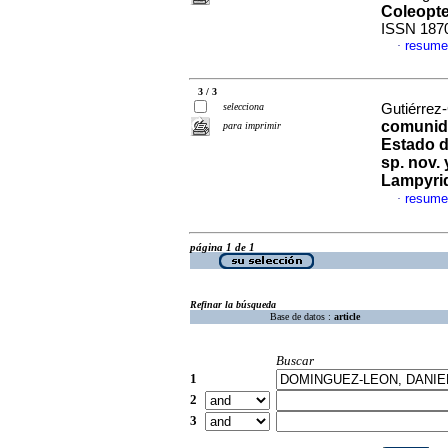
Coleopte
ISSN 187
resume
·
3 / 3
selecciona
Gutiérrez-
comunida
para imprimir
Estado d
sp. nov.
Lampyri
resume
·
página 1 de 1
Refinar la búsqueda
Base de datos :
article
Buscar
1
2
3