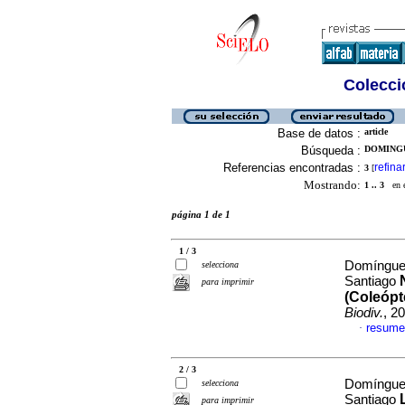
Colecció
Base de datos :
article
Búsqueda :
DOMINGU
Referencias encontradas :
refina
3
[
Mostrando:
1 .. 3
en el
página 1 de 1
1 / 3
Domínguez
selecciona
Santiago
para imprimir
(Coleópt
Biodiv.
, 2
resume
·
2 / 3
Domínguez
selecciona
Santiago
para imprimir