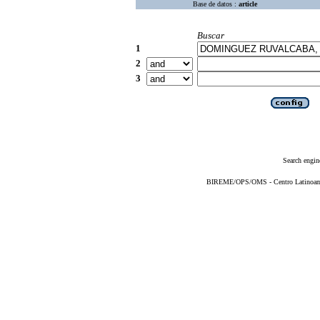
Base de datos :
article
Buscar
1
2
3
Search engin
BIREME/OPS/OMS - Centro Latinoameri