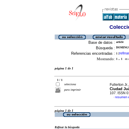
Colecció
Base de datos :
article
Búsqueda :
DOMINGU
Referencias encontradas :
refina
1
[
Mostrando:
1 .. 1
en el
página 1 de 1
1 / 1
selecciona
Fullerton Jr
Ciudad Ju
para imprimir
107. ISSN 
resumen 
·
página 1 de 1
Refinar la búsqueda