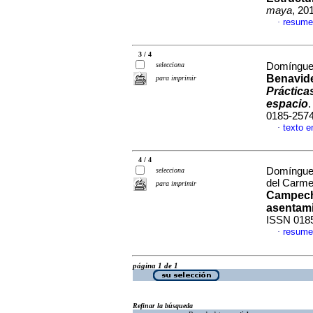
maya
, 20
resume
·
3 / 4
selecciona
Domínguez
Benavide
para imprimir
Práctica
espacio
0185-257
texto e
·
4 / 4
Domínguez
selecciona
del Carme
para imprimir
Campec
asentam
ISSN 018
resume
·
página 1 de 1
Refinar la búsqueda