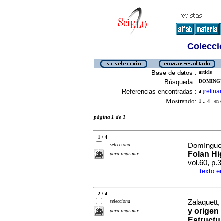
Colecció
Base de datos :
article
Búsqueda :
DOMINGU
Referencias encontradas :
refina
4
[
Mostrando:
1 .. 4
en el
página 1 de 1
1 / 4
selecciona
Domínguez
Folan Hi
para imprimir
vol.60, p
texto e
·
2 / 4
selecciona
Zalaquett,
y origen
para imprimir
Estructu