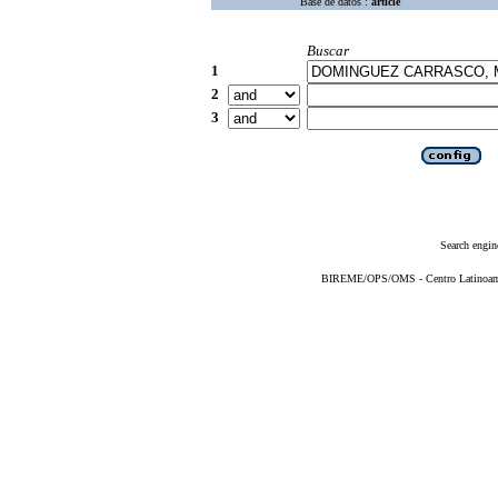
Base de datos :
article
Buscar
1
2
3
Search engin
BIREME/OPS/OMS - Centro Latinoameri