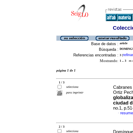
Colecció
Base de datos :
article
Búsqueda :
DOMINGU
Referencias encontradas :
refina
3
[
Mostrando:
1 .. 3
en el
página 1 de 1
1 / 3
Cabranes 
selecciona
Ortiz Pec
para imprimir
globaliza
ciudad d
no.1, p.5
resume
·
2 / 3
selecciona
Domínguez