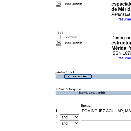
espacial
para imprimir
de Mérida
Península
resume
·
3 / 3
selecciona
Domínguez
estructur
para imprimir
Mérida, 
ISSN 187
resume
·
página 1 de 1
Refinar la búsqueda
Base de datos :
article
Buscar
1
2
3