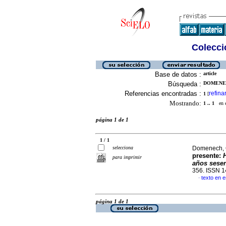
Colecció
Base de datos :
article
Búsqueda :
DOMENEC
Referencias encontradas :
refina
1
[
Mostrando:
1 .. 1
en el
página 1 de 1
1 / 1
selecciona
Domenech, 
presente:
para imprimir
años sesen
356. ISSN 
texto en 
·
página 1 de 1