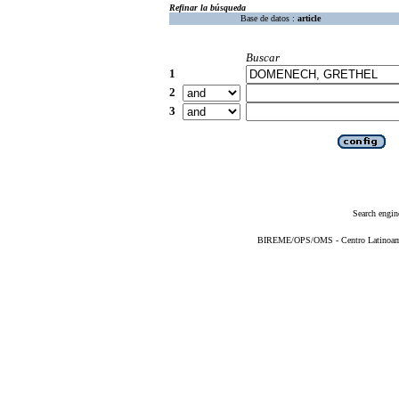
Refinar la búsqueda
Base de datos :
article
Buscar
1
2
3
Search engin
BIREME/OPS/OMS - Centro Latinoameri