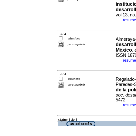
instituc
desarrol
vol.13, n
resume
·
3 / 4
selecciona
Almeraya-Q
desarroll
para imprimir
México
.
ISSN 187
resume
·
4 / 4
Regalado-
selecciona
Paredes-S
para imprimir
de la pol
soc. desa
5472
resume
·
página 1 de 1