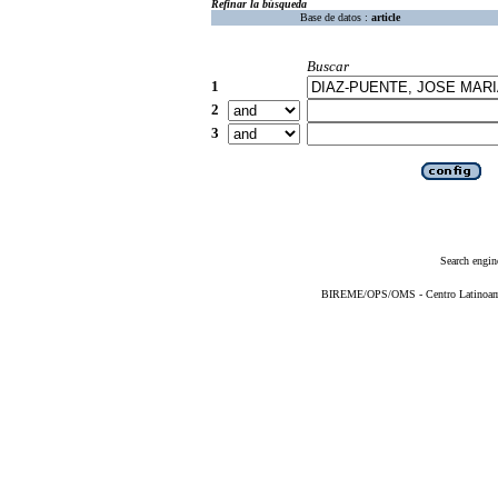
Refinar la búsqueda
Base de datos :
article
Buscar
1
2
3
Search engin
BIREME/OPS/OMS - Centro Latinoameri