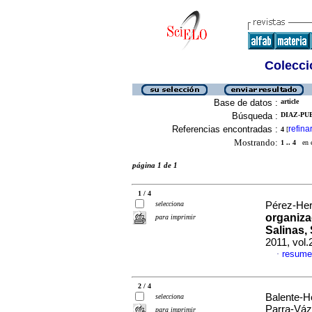
Colecció
Base de datos :
article
Búsqueda :
DIAZ-PUE
Referencias encontradas :
refina
4
[
Mostrando:
1 .. 4
en el
página 1 de 1
1 / 4
selecciona
Pérez-Her
organiza
para imprimir
Salinas,
2011, vol
resume
·
2 / 4
Balente-H
selecciona
Parra-Váz
para imprimir