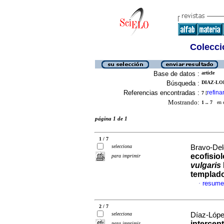
Colecció
Base de datos :
article
Búsqueda :
DIAZ-LO
Referencias encontradas :
refina
7
[
Mostrando:
1 .. 7
en el
página 1 de 1
1 / 7
selecciona
Bravo-Del
ecofisiol
para imprimir
vulgaris
templado
resume
·
2 / 7
selecciona
Díaz-López
intercep
para imprimir