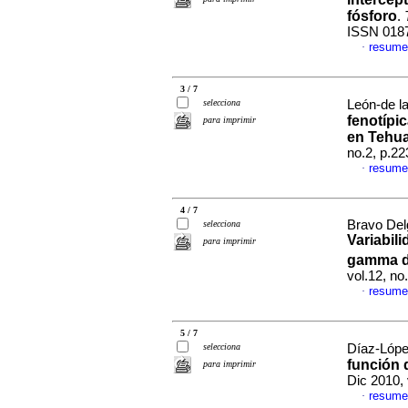
fósforo
.
ISSN 018
resume
·
3 / 7
selecciona
León-de la
fenotípic
para imprimir
en Tehu
no.2, p.2
resume
·
4 / 7
Bravo Del
selecciona
Variabil
para imprimir
gamma 
vol.12, n
resume
·
5 / 7
selecciona
Díaz-López
función 
para imprimir
Dic 2010,
resume
·