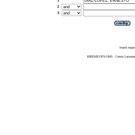
1
2
3
Search engin
BIREME/OPS/OMS - Centro Latinoameri