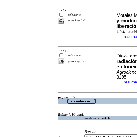
6 / 7
selecciona
Morales Mo
y rendim
para imprimir
liberació
176. ISSN
resume
·
7 / 7
selecciona
Díaz-López
radiación
para imprimir
en funció
Agrocienc
3195
resume
·
página 1 de 1
Refinar la búsqueda
Base de datos :
article
Buscar