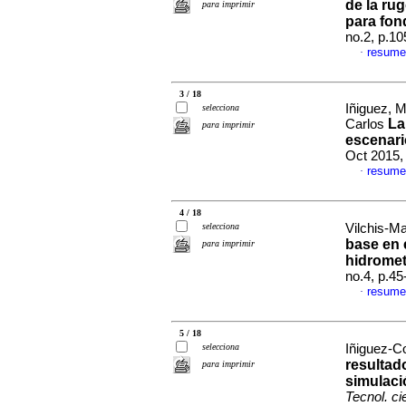
de la ru
para imprimir
para fon
no.2, p.1
resume
·
3 / 18
Iñiguez, 
selecciona
La
Carlos
para imprimir
escenari
Oct 2015,
resume
·
4 / 18
selecciona
Vilchis-Ma
base en 
para imprimir
hidromet
no.4, p.4
resume
·
5 / 18
selecciona
Iñiguez-Co
resultad
para imprimir
simulaci
Tecnol. ci