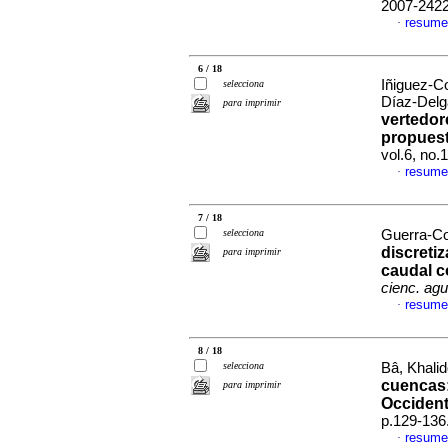
2007-242
resume
·
6 / 18
Iñiguez-C
selecciona
Díaz-Delg
para imprimir
vertedor
propues
vol.6, no.
resume
·
7 / 18
selecciona
Guerra-Co
discreti
para imprimir
caudal c
cienc. ag
resume
·
8 / 18
selecciona
Bâ, Khalid
cuencas
para imprimir
Occident
p.129-136
resume
·