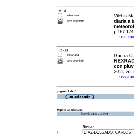
9 / 18
selecciona
Vilchis-Ma
diaria a
para imprimir
meteoro
p.167-174
resume
·
10 / 18
selecciona
Guerra-Co
NEXRAD 
para imprimir
con pluv
2011, vol.
resume
·
página 1 de 2
Refinar la búsqueda
Base de datos :
article
Buscar
1