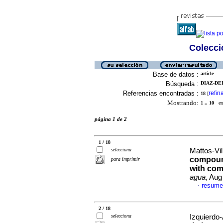
Colecció
Base de datos :
article
Búsqueda :
DIAZ-DE
Referencias encontradas :
refin
18
[
Mostrando:
1 .. 10
en 
página 1 de 2
1 / 18
selecciona
Mattos-Vil
compound
para imprimir
with com
agua
, Aug
resume
·
2 / 18
selecciona
Izquierdo-