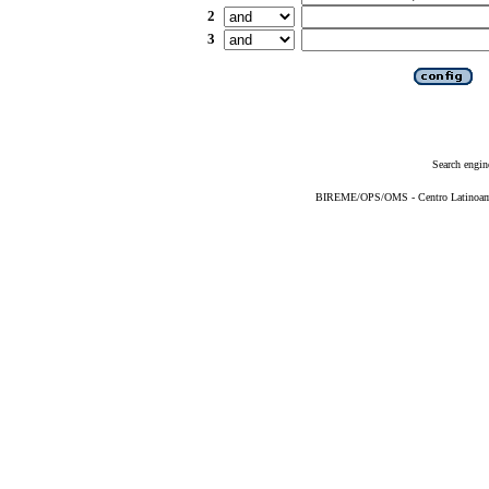
2
3
Search engin
BIREME/OPS/OMS - Centro Latinoameri