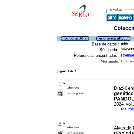
Colecció
Base de datos :
article
Búsqueda :
DIAZ-CE
Referencias encontradas :
refina
5
[
Mostrando:
1 .. 5
en el
página 1 de 1
1 / 5
selecciona
Díaz-Ceni
genético
para imprimir
PANDOLY
2024, vol
resume
·
2 / 5
selecciona
Alvarado-P
trigo cri
para imprimir