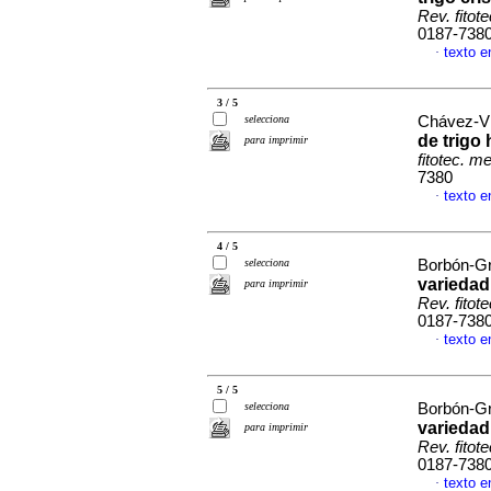
Rev. fitot
0187-738
texto e
·
3 / 5
selecciona
Chávez-Vil
de trigo
para imprimir
fitotec. m
7380
texto e
·
4 / 5
selecciona
Borbón-Gra
variedad
para imprimir
Rev. fitot
0187-738
texto e
·
5 / 5
selecciona
Borbón-Gra
variedad
para imprimir
Rev. fitot
0187-738
texto e
·