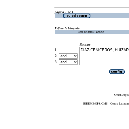
página 1 de 1
Refinar la búsqueda
Base de datos :
article
Buscar
1
2
3
Search engin
BIREME/OPS/OMS - Centro Latinoameri