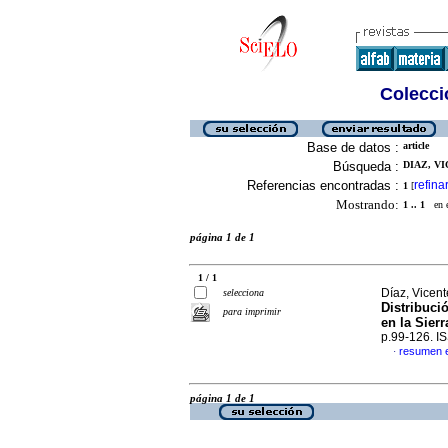
Colecció
Base de datos :
article
Búsqueda :
DIAZ, VI
Referencias encontradas :
refina
1
[
Mostrando:
1 .. 1
en el
página 1 de 1
1 / 1
Díaz, Vicen
selecciona
Distribuci
para imprimir
en la Sier
p.99-126. I
resumen 
·
página 1 de 1