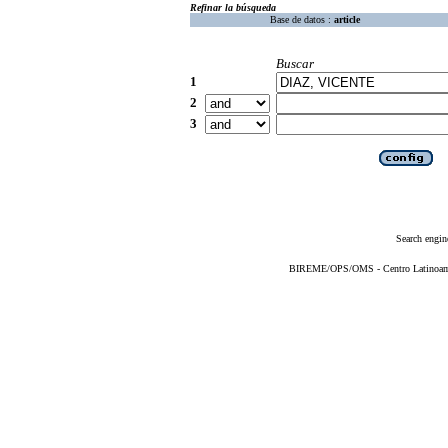
Refinar la búsqueda
Base de datos :
article
Buscar
1
2
3
Search engin
BIREME/OPS/OMS - Centro Latinoameri