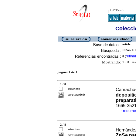
Colecció
Base de datos :
article
Búsqueda :
DIAZ, T. 
Referencias encontradas :
refina
8
[
Mostrando:
1 .. 8
en el
página 1 de 1
1 / 8
selecciona
Camacho-E
depositi
para imprimir
preparat
1665-352
resume
·
2 / 8
selecciona
Hernández,
ZnSe nan
para imprimir