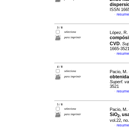
dispersi
ISSN 166
resume
·
3 / 8
selecciona
López, R. 
compósi
para imprimir
CVD
.
Sup
1665-352
resume
·
4 / 8
selecciona
Pacio, M. 
obtenida
para imprimir
Superf. va
3521
resume
·
5 / 8
selecciona
Pacio, M. 
SiO
, us
para imprimir
2
vol.22, n
resume
·