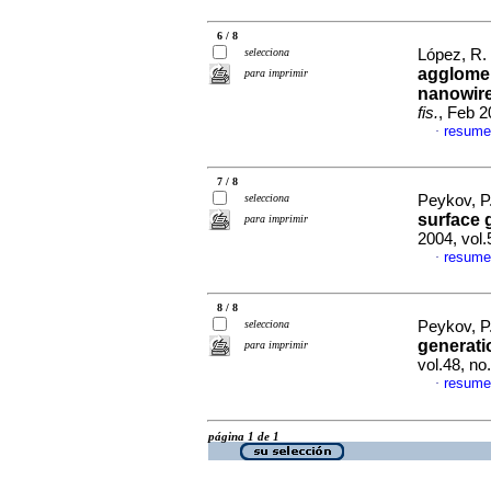
6 / 8
selecciona
López, R. 
agglome
para imprimir
nanowire
fis.
, Feb 2
resume
·
7 / 8
selecciona
Peykov, P
surface 
para imprimir
2004, vol.
resume
·
8 / 8
selecciona
Peykov, P.
generati
para imprimir
vol.48, n
resume
·
página 1 de 1