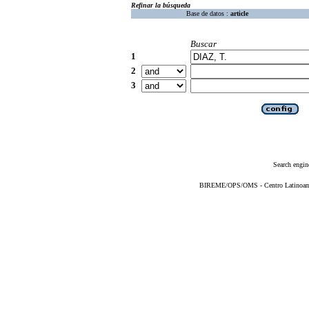
Refinar la búsqueda
Base de datos :
article
Buscar
1
2
3
Search engin
BIREME/OPS/OMS - Centro Latinoameri