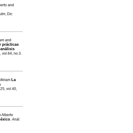
berto and
Adm
, Dic
iam and
 prácticas
análisis
, vol.64, no.3.
La
 Miriam
a
25, vol.40,
 Alberto
México
.
Anál.