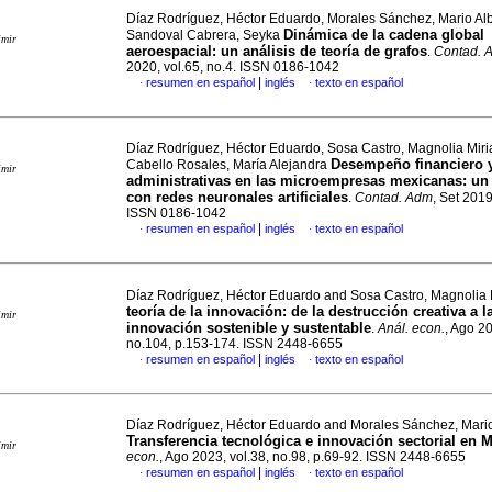
Díaz Rodríguez, Héctor Eduardo, Morales Sánchez, Mario Al
Dinámica de la cadena global
Sandoval Cabrera, Seyka
imir
aeroespacial: un análisis de teoría de grafos
.
Contad. 
2020, vol.65, no.4. ISSN 0186-1042
|
resumen en español
inglés
texto en español
·
·
Díaz Rodríguez, Héctor Eduardo, Sosa Castro, Magnolia Mir
Desempeño financiero y
Cabello Rosales, María Alejandra
imir
administrativas en las microempresas mexicanas: un 
con redes neuronales artificiales
.
Contad. Adm
, Set 2019
ISSN 0186-1042
|
resumen en español
inglés
texto en español
·
·
Díaz Rodríguez, Héctor Eduardo and Sosa Castro, Magnolia
teoría de la innovación: de la destrucción creativa a l
imir
innovación sostenible y sustentable
.
Anál. econ.
, Ago 20
no.104, p.153-174. ISSN 2448-6655
|
resumen en español
inglés
texto en español
·
·
Díaz Rodríguez, Héctor Eduardo and Morales Sánchez, Mario
Transferencia tecnológica e innovación sectorial en 
imir
econ.
, Ago 2023, vol.38, no.98, p.69-92. ISSN 2448-6655
|
resumen en español
inglés
texto en español
·
·