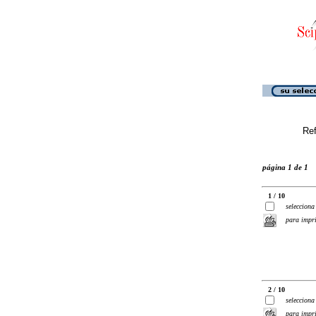
Ref
página 1 de 1
1 / 10
selecciona
para impr
2 / 10
selecciona
para impr