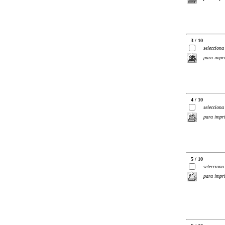
3 / 10
selecciona
para impr
4 / 10
selecciona
para impr
5 / 10
selecciona
para impr