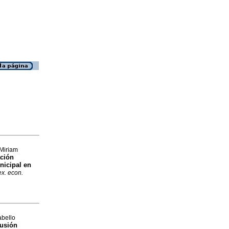
Miriam
ación
nicipal en
x. econ.
abello
lusión