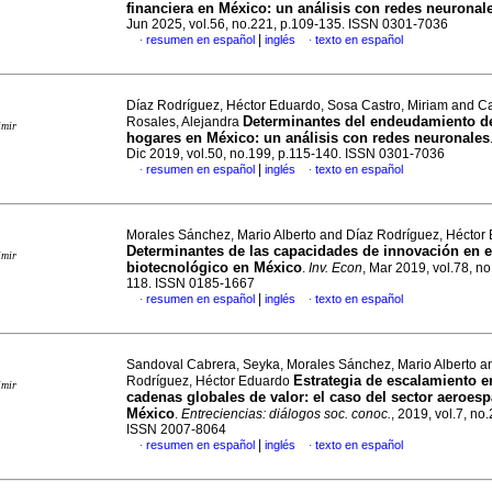
financiera en México: un análisis con redes neuronal
Jun 2025, vol.56, no.221, p.109-135. ISSN 0301-7036
|
resumen en español
inglés
texto en español
·
·
Díaz Rodríguez, Héctor Eduardo, Sosa Castro, Miriam and C
Determinantes del endeudamiento d
Rosales, Alejandra
imir
hogares en México: un análisis con redes neuronales
Dic 2019, vol.50, no.199, p.115-140. ISSN 0301-7036
|
resumen en español
inglés
texto en español
·
·
Morales Sánchez, Mario Alberto and Díaz Rodríguez, Héctor
Determinantes de las capacidades de innovación en e
imir
biotecnológico en México
.
Inv. Econ
, Mar 2019, vol.78, no
118. ISSN 0185-1667
|
resumen en español
inglés
texto en español
·
·
Sandoval Cabrera, Seyka, Morales Sánchez, Mario Alberto a
Estrategia de escalamiento e
Rodríguez, Héctor Eduardo
imir
cadenas globales de valor: el caso del sector aeroesp
México
.
Entreciencias: diálogos soc. conoc.
, 2019, vol.7, no
ISSN 2007-8064
|
resumen en español
inglés
texto en español
·
·