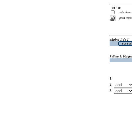
10 / 10
selecciona
para impr
página 1 de 1
Refinar la búsqu
1
2
3