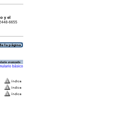
o y el
N 2448-6655
lario avanzado
mulario básico