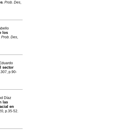
es
.
Prob. Des
,
abello
e los
.
Prob. Des
,
 Eduardo
l sector
.307, p.90-
nd Díaz
n las
acial en
.20, p.35-52.