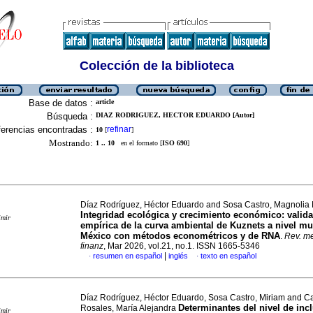
Colección de la biblioteca
Base de datos :
article
Búsqueda :
DIAZ RODRIGUEZ, HECTOR EDUARDO [Autor]
erencias encontradas :
refinar
10
[
]
Mostrando:
1 .. 10
en el formato [
ISO 690
]
Díaz Rodríguez, Héctor Eduardo and Sosa Castro, Magnolia 
Integridad ecológica y crecimiento económico: valid
imir
empírica de la curva ambiental de Kuznets a nivel mu
México con métodos econométricos y de RNA
.
Rev. me
finanz
, Mar 2026, vol.21, no.1. ISSN 1665-5346
|
resumen en español
inglés
texto en español
·
·
Díaz Rodríguez, Héctor Eduardo, Sosa Castro, Miriam and C
Determinantes del nivel de inc
Rosales, María Alejandra
imir