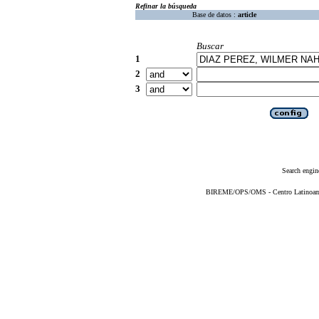
Refinar la búsqueda
Base de datos :
article
Buscar
1
2
3
Search engin
BIREME/OPS/OMS - Centro Latinoameri