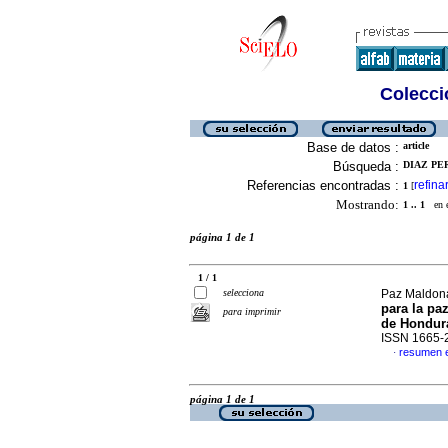
Colecció
Base de datos :
article
Búsqueda :
DIAZ PE
Referencias encontradas :
refina
1
[
Mostrando:
1 .. 1
en el
página 1 de 1
1 / 1
selecciona
Paz Maldona
para la pa
para imprimir
de Hondur
ISSN 1665-
resumen 
·
página 1 de 1