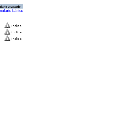
lario avanzado
mulario básico