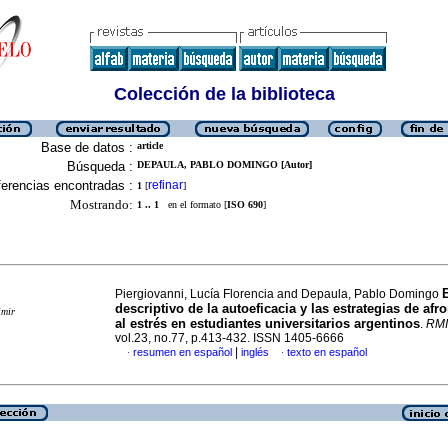
Colección de la biblioteca
Base de datos :
article
Búsqueda :
DEPAULA, PABLO DOMINGO [Autor]
erencias encontradas :
refinar
1
[
]
Mostrando:
1 .. 1
en el formato [
ISO 690
]
Piergiovanni, Lucía Florencia and Depaula, Pablo Domingo
descriptivo de la autoeficacia y las estrategias de af
imir
al estrés en estudiantes universitarios argentinos
.
RM
vol.23, no.77, p.413-432. ISSN 1405-6666
|
resumen en español
inglés
texto en español
·
·