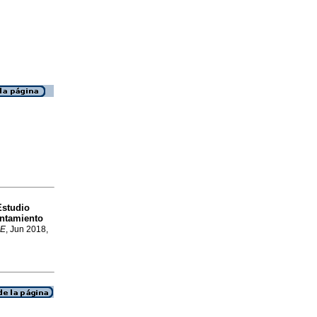
Estudio
rontamiento
IE
, Jun 2018,