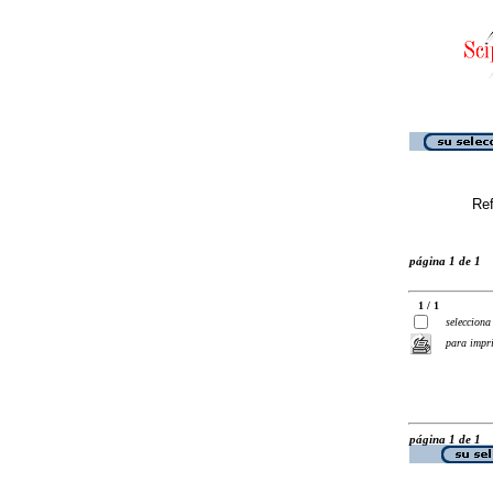
Ref
página 1 de 1
1 / 1
selecciona
para impr
página 1 de 1