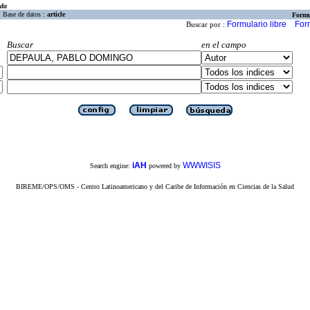
eda
Base de datos :
article
Formu
Formulario libre
For
Buscar por :
Buscar
en el campo
iAH
WWWISIS
Search engine:
powered by
BIREME/OPS/OMS - Centro Latinoamericano y del Caribe de Información en Ciencias de la Salud