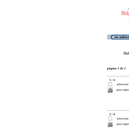
Ref
página 1 de 1
1 / 4
selecciona
para impr
2 / 4
selecciona
para impr