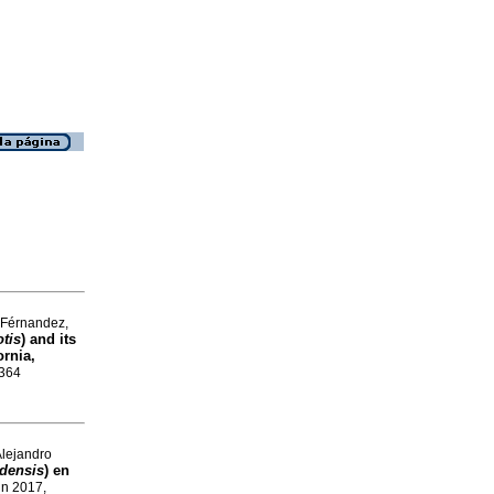
-Férnandez,
tis
) and its
ornia,
3364
lejandro
adensis
) en
un 2017,