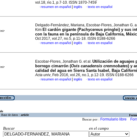
vol.18, no.1, p.7-10. ISSN 1870-7459
|
resumen en español
inglés
texto en español
·
·
Delgado-Fernández, Mariana, Escobar-Flores, Jonathan G. an
El cardón gigante (Pachycereus pringlei) y sus in
Kim
imir
con la fauna en la península de Baja California, Méxi
Oct 2017, vol.27, no.5, p.11-18. ISSN 0188-6266
|
resumen en español
inglés
texto en español
·
·
Utilización de aguajes 
Escobar-Flores, Jonathan G. et al.
borrego cimarrón (
Ovis canadensis cremnobates
) y a
imir
calidad del agua en Sierra Santa Isabel, Baja Californ
Acta univ
, Feb 2016, vol.26, no.1, p.12-19. ISSN 0188-6266
|
resumen en español
inglés
texto en español
·
·
eda
Base de datos :
article
Formu
Formulario libre
For
Buscar por :
Buscar
en el campo