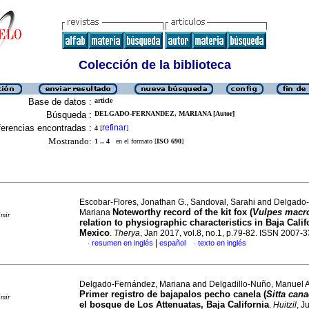
Colección de la biblioteca
Base de datos :
article
Búsqueda :
DELGADO-FERNANDEZ, MARIANA [Autor]
erencias encontradas :
refinar
4
[
]
Mostrando:
1 .. 4
en el formato [
ISO 690
]
Escobar-Flores, Jonathan G., Sandoval, Sarahi and Delgado
Noteworthy record of the kit fox (
Vulpes macro
Mariana
imir
relation to physiographic characteristics in Baja Calif
Mexico
.
Therya
, Jan 2017, vol.8, no.1, p.79-82. ISSN 2007-
|
resumen en inglés
español
texto en inglés
·
·
Delgado-Fernández, Mariana and Delgadillo-Nuño, Manuel A
Primer registro de bajapalos pecho canela (
Sitta can
imir
el bosque de Los Attenuatas, Baja California
.
Huitzil
, J