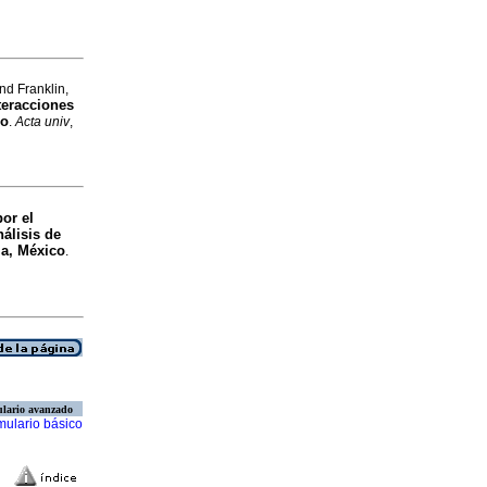
d Franklin,
teracciones
co
.
Acta univ
,
por el
nálisis de
ia, México
.
lario avanzado
mulario básico