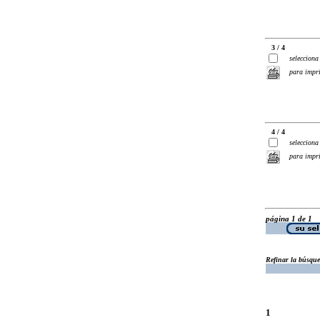
3 / 4
selecciona
para impr
4 / 4
selecciona
para impr
página 1 de 1
Refinar la búsqu
1