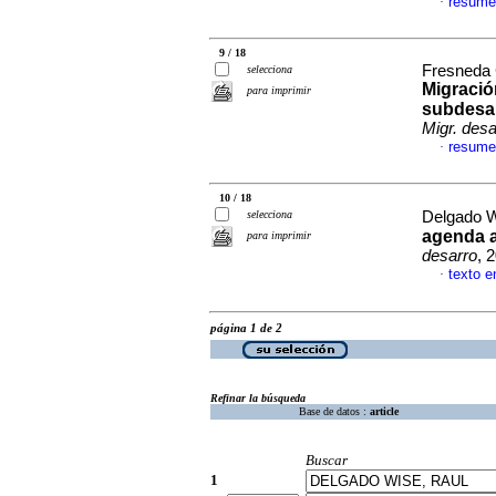
resume
·
9 / 18
Fresneda 
selecciona
Migració
para imprimir
subdesar
Migr. desa
resume
·
10 / 18
selecciona
Delgado W
agenda a
para imprimir
desarro
, 
texto e
·
página 1 de 2
Refinar la búsqueda
Base de datos :
article
Buscar
1