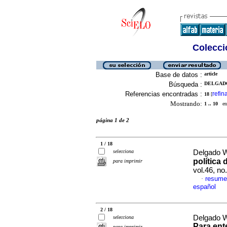
Colecció
Base de datos :
article
Búsqueda :
DELGADO
Referencias encontradas :
refin
18
[
Mostrando:
1 .. 10
en 
página 1 de 2
1 / 18
selecciona
Delgado W
política 
para imprimir
vol.46, n
resume
·
español
2 / 18
Delgado W
selecciona
Para ent
para imprimir