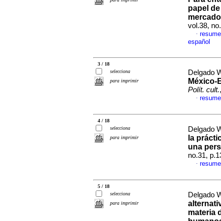
papel de
mercado 
vol.38, n
resume
·
español
3 / 18
selecciona
Delgado W
México-E
para imprimir
Polít. cult.
resume
·
4 / 18
selecciona
Delgado W
la prácti
para imprimir
una pers
no.31, p.
resume
·
5 / 18
selecciona
Delgado W
alternati
para imprimir
materia 