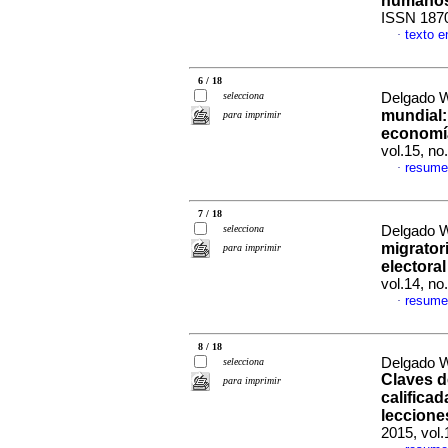
humano
ISSN 187
texto e
·
6 / 18
selecciona
Delgado W
mundial:
para imprimir
economí
vol.15, n
resume
·
7 / 18
selecciona
Delgado W
migrator
para imprimir
electora
vol.14, n
resume
·
8 / 18
Delgado W
selecciona
Claves d
para imprimir
califica
leccione
2015, vol.