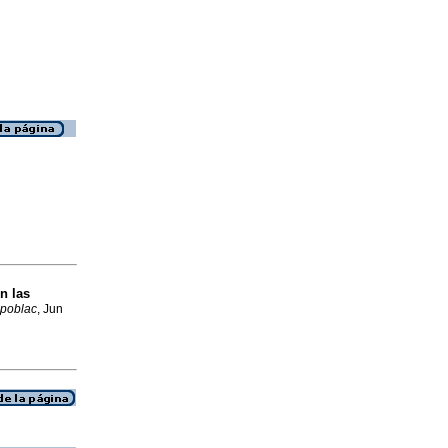
n las
 poblac
, Jun