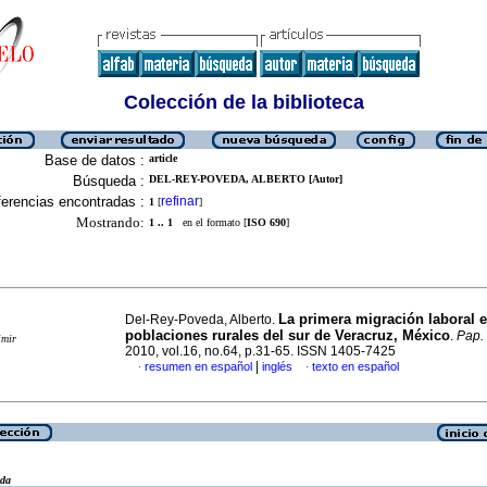
Colección de la biblioteca
Base de datos :
article
Búsqueda :
DEL-REY-POVEDA, ALBERTO [Autor]
erencias encontradas :
refinar
1
[
]
Mostrando:
1 .. 1
en el formato [
ISO 690
]
La primera migración laboral e
Del-Rey-Poveda, Alberto.
poblaciones rurales del sur de Veracruz, México
.
Pap.
imir
2010, vol.16, no.64, p.31-65. ISSN 1405-7425
|
resumen en español
inglés
texto en español
·
·
eda