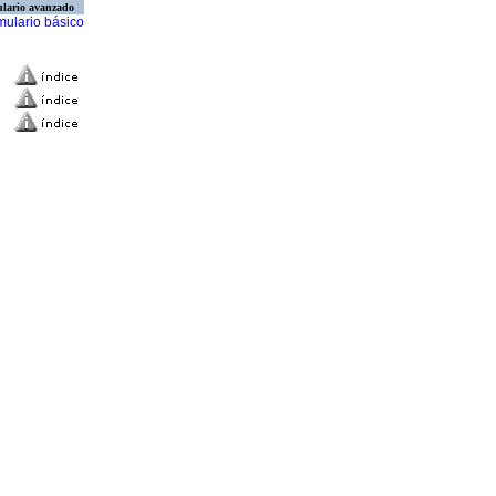
lario avanzado
mulario básico