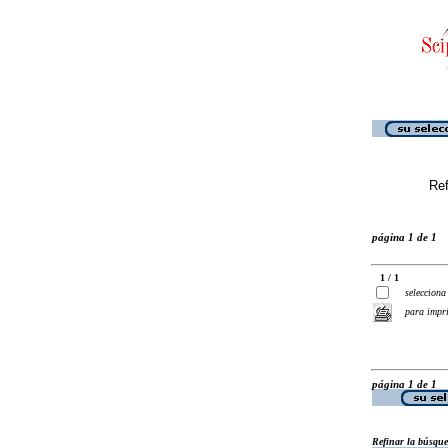
Ref
página 1 de 1
1 / 1
selecciona
para impr
página 1 de 1
Refinar la búsqu