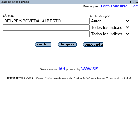
Base de datos :
article
Formu
Formulario libre
For
Buscar por :
Buscar
en el campo
iAH
WWWISIS
Search engine:
powered by
BIREME/OPS/OMS - Centro Latinoamericano y del Caribe de Información en Ciencias de la Salud