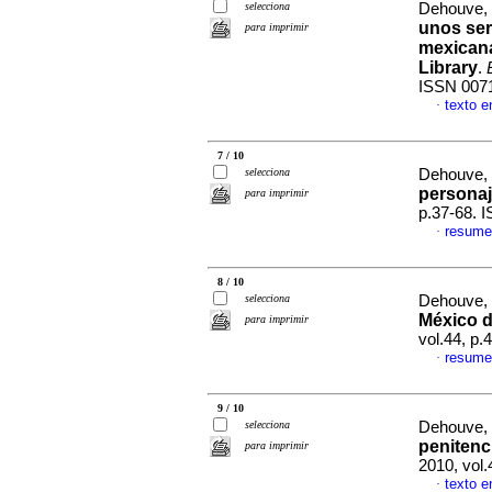
selecciona
Dehouve, 
unos ser
para imprimir
mexicana
Library
.
ISSN 007
texto e
·
7 / 10
selecciona
Dehouve, 
persona
para imprimir
p.37-68. 
resume
·
8 / 10
selecciona
Dehouve, 
México d
para imprimir
vol.44, p
resume
·
9 / 10
selecciona
Dehouve, 
penitenc
para imprimir
2010, vol
texto e
·