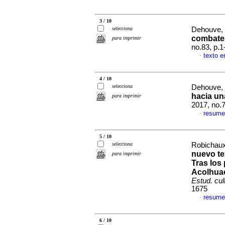
3 / 10
selecciona
Dehouve, 
combate
para imprimir
no.83, p.
texto e
·
4 / 10
selecciona
Dehouve, 
hacia un
para imprimir
2017, no.
resume
·
5 / 10
selecciona
Robichaux
nuevo te
para imprimir
Tras los
Acolhuac
Estud. cul
1675
resume
·
6 / 10