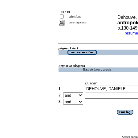
10 / 10
selecciona
Dehouve, 
antropol
para imprimir
p.130-149
resume
·
página 1 de 1
Refinar la búsqueda
Base de datos :
article
Buscar
1
2
3
Search engin