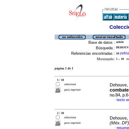
Colecció
Base de datos :
article
Búsqueda :
DEHOUVE
Referencias encontradas :
refin
10
[
Mostrando:
1 .. 10
en 
página 1 de 1
1 / 10
selecciona
Dehouve, 
combate
para imprimir
no.84, p.
texto e
·
2 / 10
selecciona
Dehouve, 
(Méx. DF)
para imprimir
resume
·