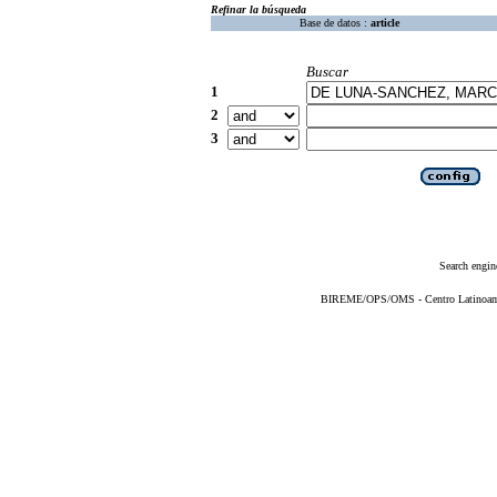
Refinar la búsqueda
Base de datos :
article
Buscar
1
2
3
Search engin
BIREME/OPS/OMS - Centro Latinoameri