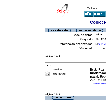
Colecció
Base de datos :
article
Búsqueda :
DE LUNA
Referencias encontradas :
refina
1
[
Mostrando:
1 .. 1
en el
página 1 de 1
1 / 1
selecciona
Busto-Ruano
moderadame
para imprimir
nasal: Rep
2021, vol.7
resumen 
·
página 1 de 1