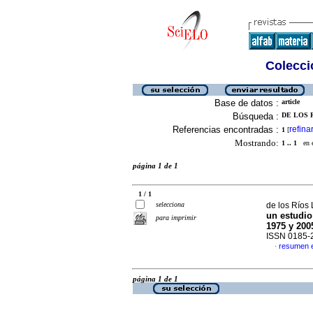
Colecció
Base de datos :
article
Búsqueda :
DE LOS R
Referencias encontradas :
refina
1
[
Mostrando:
1 .. 1
en el
página 1 de 1
1 / 1
selecciona
de los Ríos 
un estudio
para imprimir
1975 y 200
ISSN 0185-
resumen 
·
página 1 de 1