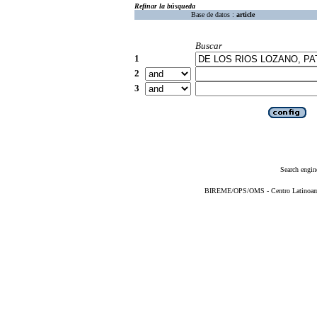
Refinar la búsqueda
Base de datos :
article
Buscar
1
2
3
Search engin
BIREME/OPS/OMS - Centro Latinoameri