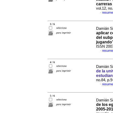
carreras
vol.12, n
resume
·
3 / 6
selecciona
Damián Si
aplicar 
para imprimir
del subp
jugando
ISSN 200
resume
·
4 / 6
selecciona
Damián Si
de la un
para imprimir
estudian
no.84, p.
resume
·
5 / 6
selecciona
Damián Si
de los e
para imprimir
2005-20