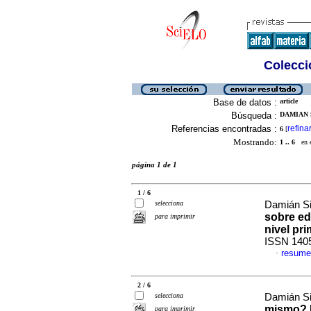
Colecció
Base de datos :
article
Búsqueda :
DAMIAN S
Referencias encontradas :
refina
6
[
Mostrando:
1 .. 6
en el
página 1 de 1
1 / 6
selecciona
Damián Si
sobre ed
para imprimir
nivel pri
ISSN 140
resume
·
2 / 6
selecciona
Damián Si
mismo? I
para imprimir