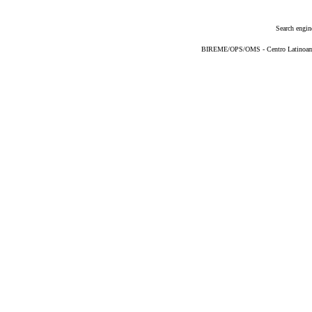
Search engin
BIREME/OPS/OMS - Centro Latinoameri