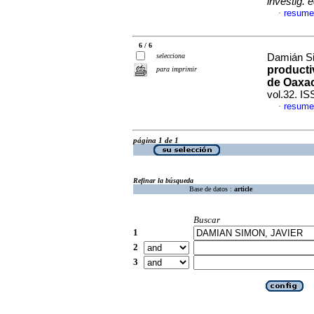
investig. 
resume
·
6 / 6
selecciona
Damián Si
producti
para imprimir
de Oaxac
vol.32. I
resume
·
página 1 de 1
Refinar la búsqueda
Base de datos :
article
Buscar
1
2
3