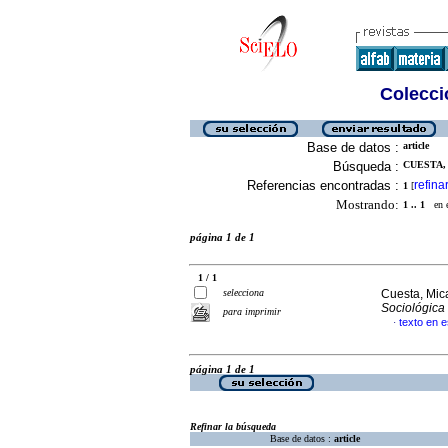
Colecció
Base de datos :
article
Búsqueda :
CUESTA, 
Referencias encontradas :
refina
1
[
Mostrando:
1 .. 1
en el
página 1 de 1
1 / 1
selecciona
Cuesta, Mic
Sociológica
para imprimir
texto en 
·
página 1 de 1
Refinar la búsqueda
Base de datos :
article