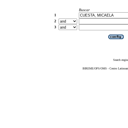
Buscar
1
2
3
Search engin
BIREME/OPS/OMS - Centro Latinoameri