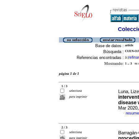
Colecció
Base de datos :
article
Búsqueda :
CUEN-OJE
Referencias encontradas :
refina
3
[
Mostrando:
1 .. 3
en el
página 1 de 1
1 / 3
selecciona
Luna, Lize
interven
para imprimir
disease 
Mar 2020,
resume
·
2 / 3
selecciona
Barragán-G
procedim
para imprimir