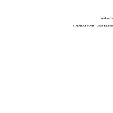
Search engin
BIREME/OPS/OMS - Centro Latinoameri