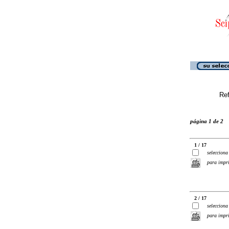
Ref
página 1 de 2
1 / 17
selecciona
para impr
2 / 17
selecciona
para impr