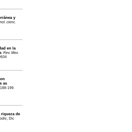
erránea y
nol. cienc.
dad en la
s
.
Rev. Mex.
-0934
ion
s as
p.188-199.
a riqueza de
odiv.
, Dic