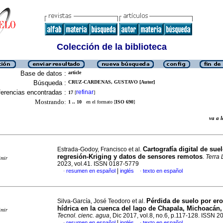
Colección de la biblioteca
Base de datos :
article
Búsqueda :
CRUZ-CARDENAS, GUSTAVO [Autor]
erencias encontradas :
refinar
17
[
]
Mostrando:
1 .. 10
en el formato [
ISO 690
]
va a
Cartografía digital de sue
Estrada-Godoy, Francisco et al.
regresión-Kriging y datos de sensores remotos
.
Terra
imir
2023, vol.41. ISSN 0187-5779
|
resumen en español
inglés
texto en español
·
·
Pérdida de suelo por er
Silva-García, José Teodoro et al.
hídrica en la cuenca del lago de Chapala, Michoacán
imir
Tecnol. cienc. agua
, Dic 2017, vol.8, no.6, p.117-128. ISSN 
|
resumen en español
inglés
texto en español
·
·