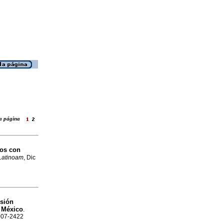
 la página
los con
 Latinoam
, Dic
osión
, México
.
2007-2422