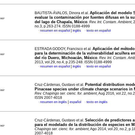
Aplicación del modelo 
BAUTISTA-ÁVALOS, Dinora et al.
evaluar la contaminación por fuentes difusas en la s
imir
del lago de Chapala, México
.
Rev. Int. Contam. Ambient
, 
no.3, p.263-274. ISSN 0188-4999
|
resumen en español
inglés
texto en español
·
·
Aplicación del métod
ESTRADA GODOY, Francisco et al.
para la determinación de la vulnerabilidad acuífera e
imir
del río Duero, Michoacán, México
.
Rev. Int. Contam. Amb
2013, vol.29, no.4, p.235-248. ISSN 0188-4999
|
resumen en español
inglés
texto en español
·
·
Potential distribution mode
Cruz-Cárdenas, Gustavo et al.
Pinaceae species under climate change scenarios in
imir
Rev. Chapingo ser. cienc. for. ambient
, Aug 2016, vol.22, no.
ISSN 2007-4018
|
resumen en inglés
español
texto en inglés
·
·
Selección de predictores 
Cruz-Cárdenas, Gustavo et al.
para el modelado de la distribución de especies en M
imir
Chapingo ser. cienc. for. ambient
, Ago 2014, vol.20, no.2, p.
2007-4018