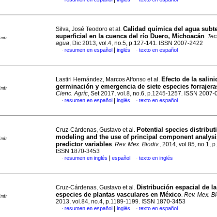
Calidad química del agua subt
Silva, José Teodoro et al.
superficial en la cuenca del río Duero, Michoacán
.
Tec
imir
agua
, Dic 2013, vol.4, no.5, p.127-141. ISSN 2007-2422
|
resumen en español
inglés
texto en español
·
·
Efecto de la salini
Lastiri Hernández, Marcos Alfonso et al.
germinación y emergencia de siete especies forrajera
imir
Cienc. Agríc
, Set 2017, vol.8, no.6, p.1245-1257. ISSN 2007
|
resumen en español
inglés
texto en español
·
·
Potential species distribut
Cruz-Cárdenas, Gustavo et al.
modeling and the use of principal component analysi
imir
predictor variables
.
Rev. Mex. Biodiv.
, 2014, vol.85, no.1, 
ISSN 1870-3453
|
resumen en inglés
español
texto en inglés
·
·
Distribución espacial de l
Cruz-Cárdenas, Gustavo et al.
especies de plantas vasculares en México
.
Rev. Mex. Bi
imir
2013, vol.84, no.4, p.1189-1199. ISSN 1870-3453
|
resumen en español
inglés
texto en español
·
·