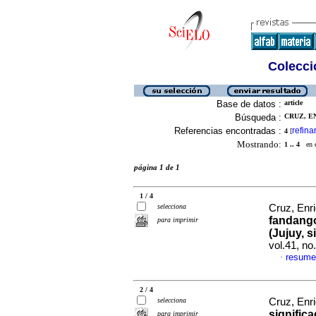
Colecció
Base de datos :
article
Búsqueda :
CRUZ, E
Referencias encontradas :
refina
4
[
Mostrando:
1 .. 4
en el
página 1 de 1
1 / 4
selecciona
Cruz, Enr
fandang
para imprimir
(Jujuy, s
vol.41, n
resume
·
2 / 4
selecciona
Cruz, Enr
significa
para imprimir