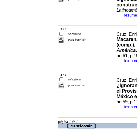
construc
Latinoamé
resume
·
3 / 4
Cruz, Enr
selecciona
Macarena
para imprimir
(comp.),
América,
no.61, p.
texto e
·
4 / 4
selecciona
Cruz, Enr
¿Ignoran
para imprimir
el Provi
México en
no.59, p.
texto e
·
página 1 de 1