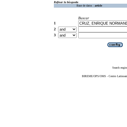
Refinar la búsqueda
Base de datos :
article
Buscar
1
2
3
Search engin
BIREME/OPS/OMS - Centro Latinoameri