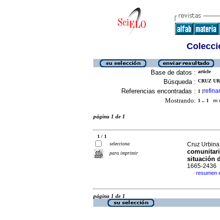
Colecció
Base de datos :
article
Búsqueda :
CRUZ URB
Referencias encontradas :
refina
1
[
Mostrando:
1 .. 1
en el
página 1 de 1
1 / 1
selecciona
Cruz Urbina
comunitari
para imprimir
situación 
1665-2436
resumen 
·
página 1 de 1