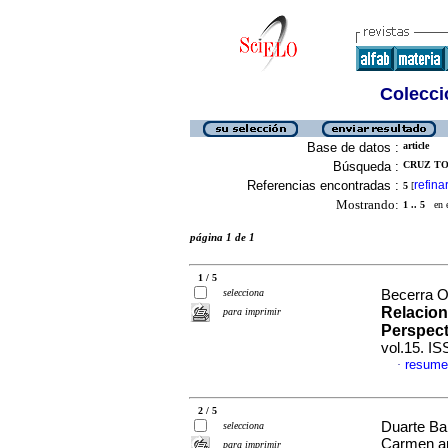
Colecció
Base de datos :
article
Búsqueda :
CRUZ TO
Referencias encontradas :
refina
5
[
Mostrando:
1 .. 5
en el
página 1 de 1
1 / 5
selecciona
Becerra Ol
Relacion
para imprimir
Perspect
vol.15. I
resume
·
2 / 5
Duarte Ba
selecciona
Carmen an
para imprimir