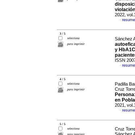
disposic
violació
2022, vol
resume
·
3 / 5
selecciona
Sánchez Ar
autoefic
para imprimir
y HbA1C 
pacient
ISSN 200
resume
·
4 / 5
Padilla Ba
selecciona
Cruz Torre
para imprimir
Persona:
en Pobl
2021, vol.
resume
·
5 / 5
Cruz Torre
selecciona
Sánchez 
para imprimir