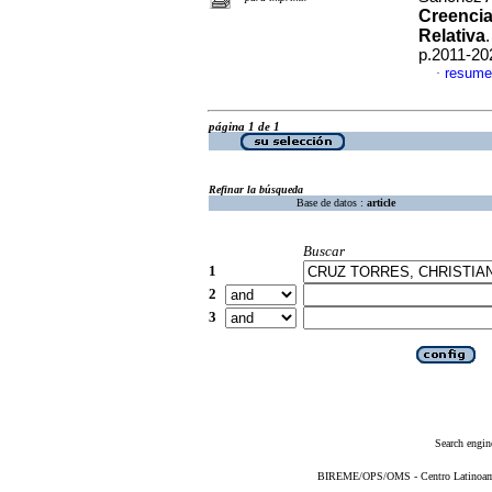
Creencia
Relativa
p.2011-20
resume
·
página 1 de 1
Refinar la búsqueda
Base de datos :
article
Buscar
1
2
3
Search engin
BIREME/OPS/OMS - Centro Latinoameri