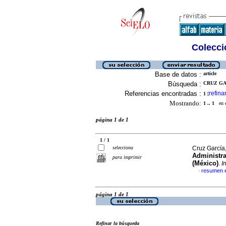
Colecció
Base de datos :
article
Búsqueda :
CRUZ GAR
Referencias encontradas :
refina
1
[
Mostrando:
1 .. 1
en el
página 1 de 1
1 / 1
selecciona
Cruz García,
Administra
para imprimir
(México)
.
I
resumen 
·
página 1 de 1
Refinar la búsqueda