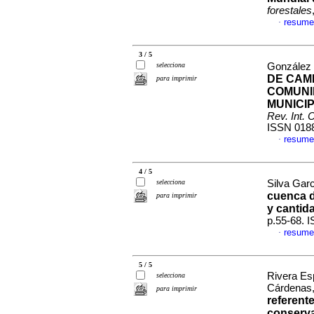
forestales
resume
·
3 / 5
selecciona
González 
DE CAMB
para imprimir
COMUNI
MUNICIP
Rev. Int.
ISSN 018
resume
·
4 / 5
selecciona
Silva Garc
cuenca d
para imprimir
y cantid
p.55-68. 
resume
·
5 / 5
Rivera Esp
selecciona
Cárdenas
para imprimir
referent
conserva