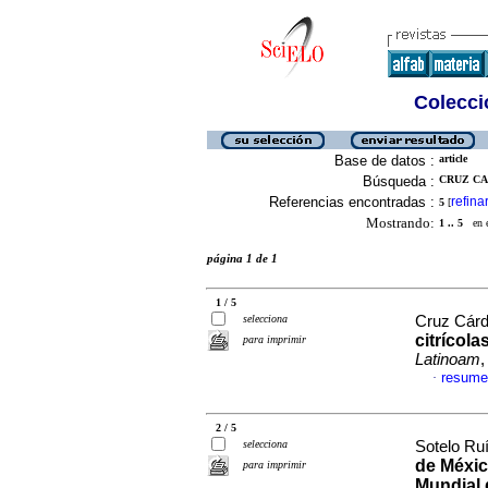
Colecció
Base de datos :
article
Búsqueda :
CRUZ CA
Referencias encontradas :
refina
5
[
Mostrando:
1 .. 5
en el
página 1 de 1
1 / 5
selecciona
Cruz Cárd
citrícola
para imprimir
Latinoam
,
resume
·
2 / 5
selecciona
Sotelo Ru
de Méxic
para imprimir
Mundial 