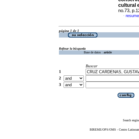
cultural
no.73, p.
resume
·
página 1 de 1
Refinar la búsqueda
Base de datos :
article
Buscar
1
2
3
Search engin
BIREME/OPS/OMS - Centro Latinoameri