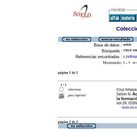
Colecció
Base de datos :
article
Búsqueda :
CRUZ AMA
Referencias encontradas :
refina
1
[
Mostrando:
1 .. 1
en el
página 1 de 1
1 / 1
Cruz Amaya,
selecciona
Ac
Selvin N.
para imprimir
la formac
vol.28. ISS
texto en 
·
página 1 de 1