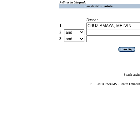
Refinar la búsqueda
Base de datos :
article
Buscar
1
2
3
Search engin
BIREME/OPS/OMS - Centro Latinoameri