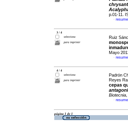
chrysan
Acalyph
p.01-11. 
resume
·
3 / 4
selecciona
Ruiz Sánc
monospó
para imprimir
inmadur
Mayo 2013
resume
·
4 / 4
Padrón Cha
selecciona
Reyes Ram
para imprimir
cepas qu
antagon
Biotecnia
,
resume
·
página 1 de 1