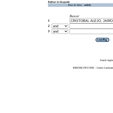
Refinar la búsqueda
Base de datos :
article
Buscar
1
2
3
Search engin
BIREME/OPS/OMS - Centro Latinoameri