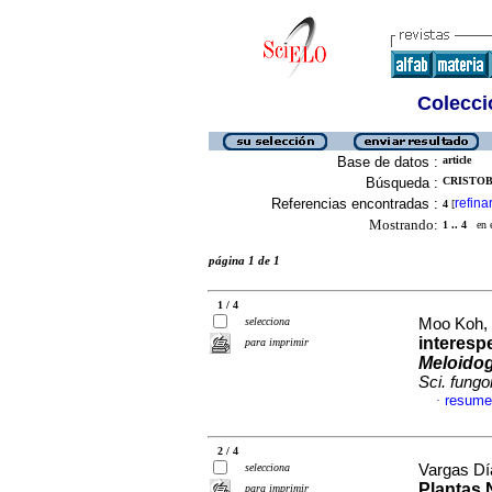
Colecció
Base de datos :
article
Búsqueda :
CRISTOBA
Referencias encontradas :
refina
4
[
Mostrando:
1 .. 4
en el
página 1 de 1
1 / 4
selecciona
Moo Koh, F
interesp
para imprimir
Meloidog
Sci. fung
resume
·
2 / 4
selecciona
Vargas Día
Plantas 
para imprimir