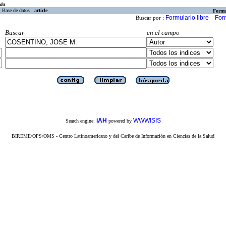
eda
Base de datos :
article
Formu
Formulario libre
For
Buscar por :
Buscar
en el campo
iAH
WWWISIS
Search engine:
powered by
BIREME/OPS/OMS - Centro Latinoamericano y del Caribe de Información en Ciencias de la Salud