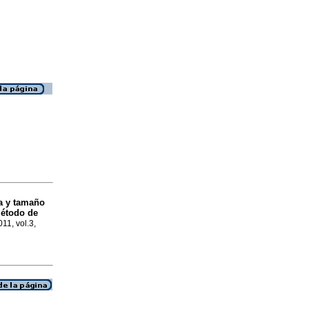
a y tamaño
Método de
011, vol.3,