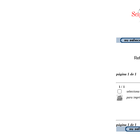
Ref
página 1 de 1
1 / 1
selecciona
para impr
página 1 de 1