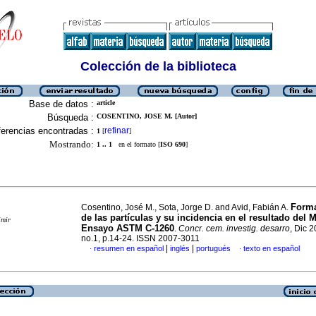
Colección de la biblioteca
Base de datos :
article
Búsqueda :
COSENTINO, JOSE M. [Autor]
erencias encontradas :
refinar
1
[
]
Mostrando:
1 .. 1
en el formato [
ISO 690
]
Form
Cosentino, José M., Sota, Jorge D. and Avid, Fabián A.
de las partículas y su incidencia en el resultado del 
imir
Ensayo ASTM C-1260
.
Concr. cem. investig. desarro
, Dic 2
no.1, p.14-24. ISSN 2007-3011
|
|
resumen en español
inglés
portugués
texto en español
·
·