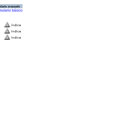
lario avanzado
mulario básico