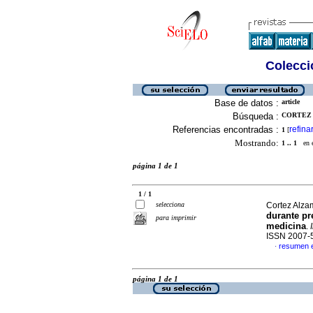
Colecció
Base de datos :
article
Búsqueda :
CORTEZ 
Referencias encontradas :
refina
1
[
Mostrando:
1 .. 1
en el
página 1 de 1
1 / 1
selecciona
Cortez Alzam
durante pr
para imprimir
medicina
.
ISSN 2007-
resumen 
·
página 1 de 1