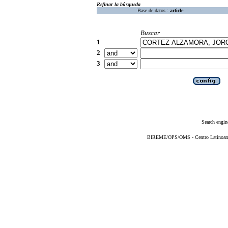
Refinar la búsqueda
Base de datos :
article
Buscar
1
2
3
Search engin
BIREME/OPS/OMS - Centro Latinoameri