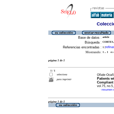
Colecció
Base de datos :
article
Búsqueda :
CORTES, 
Referencias encontradas :
refina
1
[
Mostrando:
1 .. 1
en el
página 1 de 1
1 / 1
selecciona
Oñate-Ocaña,
Patients w
para imprimir
Compliant 
vol.75, no.
resumen e
·
página 1 de 1