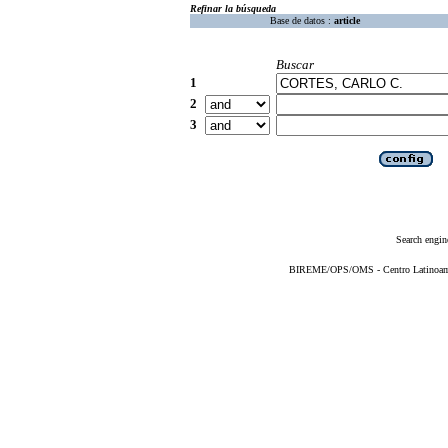
Refinar la búsqueda
Base de datos :
article
Buscar
1
2
3
Search engin
BIREME/OPS/OMS - Centro Latinoameri