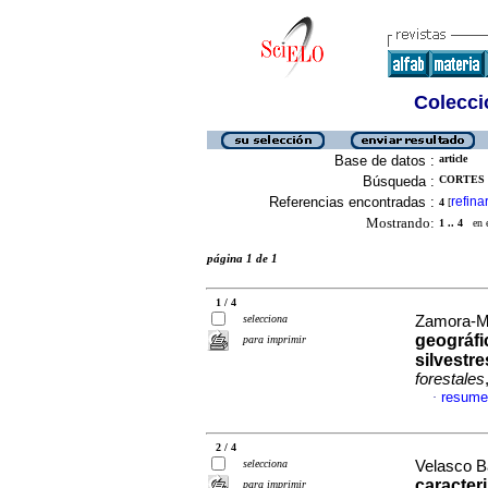
Colecció
Base de datos :
article
Búsqueda :
CORTES 
Referencias encontradas :
refina
4
[
Mostrando:
1 .. 4
en el
página 1 de 1
1 / 4
selecciona
Zamora-Mar
geográfi
para imprimir
silvestr
forestales
resume
·
2 / 4
selecciona
Velasco Ba
caracter
para imprimir