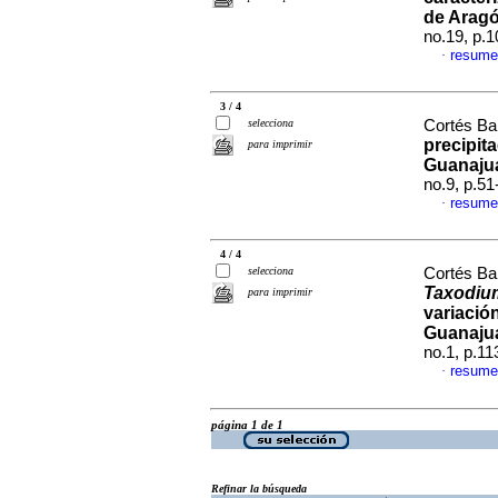
de Arag
no.19, p.
resume
·
3 / 4
selecciona
Cortés Bar
precipit
para imprimir
Guanaju
no.9, p.5
resume
·
4 / 4
selecciona
Cortés Bar
Taxodiu
para imprimir
variación
Guanaju
no.1, p.1
resume
·
página 1 de 1
Refinar la búsqueda