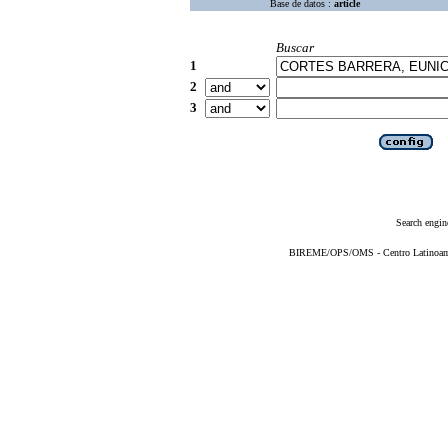
Base de datos :
article
Buscar
1
2
3
Search engin
BIREME/OPS/OMS - Centro Latinoameri