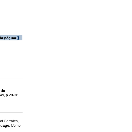
 de
.49, p.29-38.
nd Corrales,
guage
.
Comp.