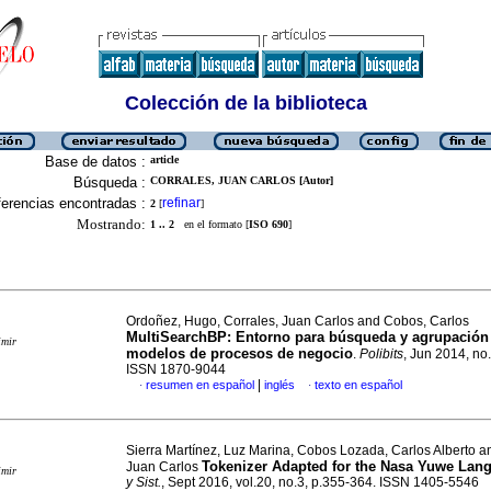
Colección de la biblioteca
Base de datos :
article
Búsqueda :
CORRALES, JUAN CARLOS [Autor]
erencias encontradas :
refinar
2
[
]
Mostrando:
1 .. 2
en el formato [
ISO 690
]
Ordoñez, Hugo, Corrales, Juan Carlos and Cobos, Carlos
MultiSearchBP
:
Entorno para búsqueda y agrupación
imir
modelos de procesos de negocio
.
Polibits
, Jun 2014, no
ISSN 1870-9044
|
resumen en español
inglés
texto en español
·
·
Sierra Martínez, Luz Marina, Cobos Lozada, Carlos Alberto a
Tokenizer Adapted for the Nasa Yuwe Lan
Juan Carlos
imir
y Sist.
, Sept 2016, vol.20, no.3, p.355-364. ISSN 1405-5546