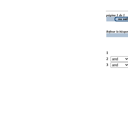
página 1 de 1
Refinar la búsqu
1
2
3