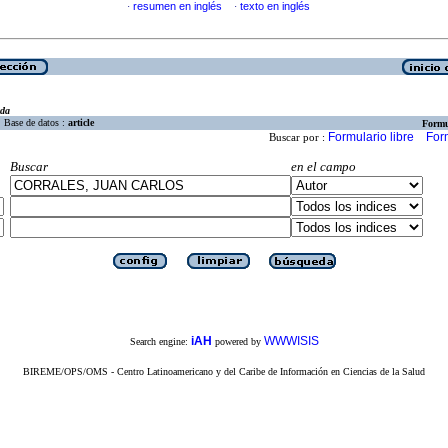
resumen en inglés
texto en inglés
·
·
eda
Base de datos :
article
Formu
Formulario libre
For
Buscar por :
Buscar
en el campo
iAH
WWWISIS
Search engine:
powered by
BIREME/OPS/OMS - Centro Latinoamericano y del Caribe de Información en Ciencias de la Salud