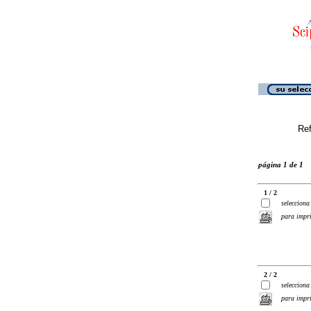
Ref
página 1 de 1
1 / 2
selecciona
para impr
2 / 2
selecciona
para impr