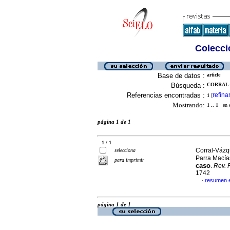
Colecció
Base de datos :
article
Búsqueda :
CORRAL-
Referencias encontradas :
refina
1
[
Mostrando:
1 .. 1
en el
página 1 de 1
1 / 1
Corral-Vázq
selecciona
Parra Macía
para imprimir
caso
.
Rev. 
1742
resumen 
·
página 1 de 1