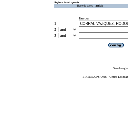
Refinar la búsqueda
Base de datos :
article
Buscar
1
2
3
Search engin
BIREME/OPS/OMS - Centro Latinoameri