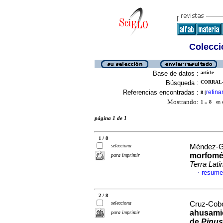
Colecció
Base de datos :
article
Búsqueda :
CORRAL-
Referencias encontradas :
refina
8
[
Mostrando:
1 .. 8
en el
página 1 de 1
1 / 8
selecciona
Méndez-Gu
morfomét
para imprimir
Terra Lat
resume
·
2 / 8
selecciona
Cruz-Cobo
ahusamie
para imprimir
de
Pinus