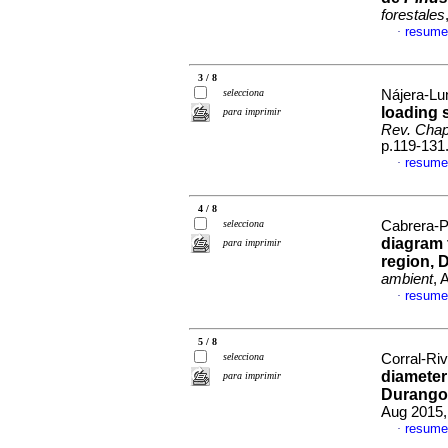
forestales
resume
·
3 / 8
selecciona
Nájera-Lun
loading 
para imprimir
Rev. Chapi
p.119-131
resume
·
4 / 8
selecciona
Cabrera-P
diagram 
para imprimir
region, 
ambient
, 
resume
·
5 / 8
selecciona
Corral-Ri
diameter 
para imprimir
Durango
Aug 2015,
resume
·