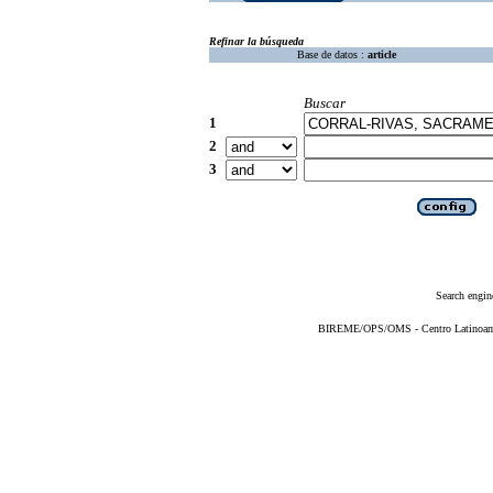
Refinar la búsqueda
Base de datos :
article
Buscar
1
2
3
Search engin
BIREME/OPS/OMS - Centro Latinoameri