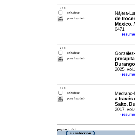
6 / 8
selecciona
Nájera-Lun
de troce
para imprimir
México
.
0471
resume
·
7 / 8
selecciona
González-
precipit
para imprimir
Durango
2025, vol
resume
·
8 / 8
selecciona
Medrano-M
a través
para imprimir
Salto, D
2017, vol
resume
·
página 1 de 1