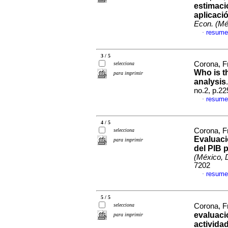
estimaci
aplicaci
Econ. (Méx
resume
·
3 / 5
Corona, F
selecciona
Who is t
para imprimir
analysis
no.2, p.2
resume
·
4 / 5
Corona, F
selecciona
Evaluaci
para imprimir
del PIB 
(México, D
7202
resume
·
5 / 5
selecciona
Corona, F
evaluaci
para imprimir
activida