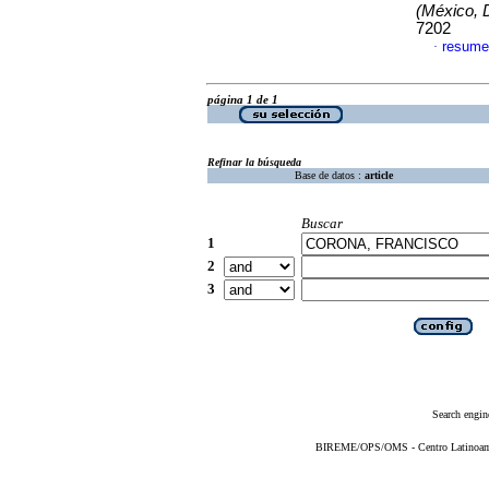
(México, D
7202
resume
·
página 1 de 1
Refinar la búsqueda
Base de datos :
article
Buscar
1
2
3
Search engin
BIREME/OPS/OMS - Centro Latinoameri