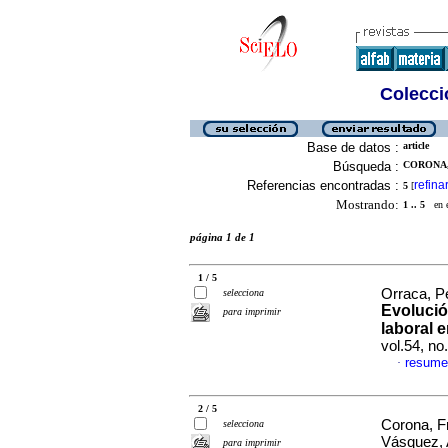
Colecció
Base de datos :
article
Búsqueda :
CORONA,
Referencias encontradas :
refina
5
[
Mostrando:
1 .. 5
en el
página 1 de 1
1 / 5
Orraca, P
selecciona
Evolució
para imprimir
laboral 
vol.54, n
resume
·
2 / 5
Corona, F
selecciona
Vásquez, 
para imprimir