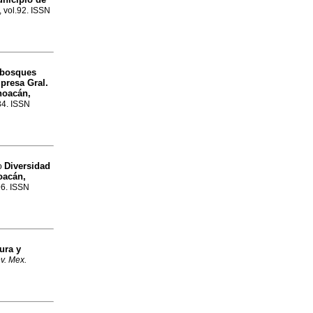
, vol.92. ISSN
s bosques
presa Gral.
hoacán,
34. ISSN
Diversidad
mo
oacán,
96. ISSN
ura y
v. Mex.