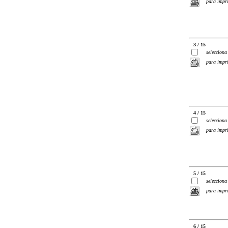
para impr
3 / 15
selecciona
para impr
4 / 15
selecciona
para impr
5 / 15
selecciona
para impr
6 / 15