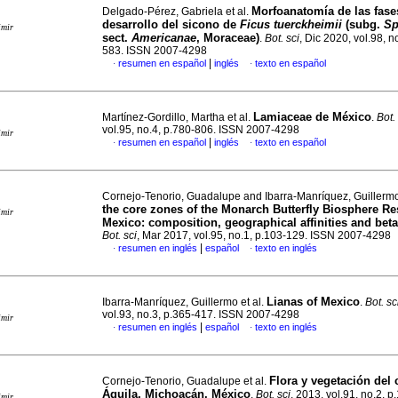
Morfoanatomía de las fase
Delgado-Pérez, Gabriela et al.
desarrollo del sicono de
Ficus tuerckheimii
(subg.
Sp
imir
sect.
Americanae
, Moraceae)
.
Bot. sci
, Dic 2020, vol.98, n
583. ISSN 2007-4298
|
resumen en español
inglés
texto en español
·
·
Lamiaceae de México
Martínez-Gordillo, Martha et al.
.
Bot.
vol.95, no.4, p.780-806. ISSN 2007-4298
imir
|
resumen en español
inglés
texto en español
·
·
Cornejo-Tenorio, Guadalupe and Ibarra-Manríquez, Guiller
the core zones of the Monarch Butterfly Biosphere Re
imir
Mexico: composition, geographical affinities and beta
Bot. sci
, Mar 2017, vol.95, no.1, p.103-129. ISSN 2007-4298
|
resumen en inglés
español
texto en inglés
·
·
Lianas of Mexico
Ibarra-Manríquez, Guillermo et al.
.
Bot. sc
vol.93, no.3, p.365-417. ISSN 2007-4298
imir
|
resumen en inglés
español
texto en inglés
·
·
Flora y vegetación del 
Cornejo-Tenorio, Guadalupe et al.
Águila, Michoacán, México
.
Bot. sci
, 2013, vol.91, no.2, p
imir