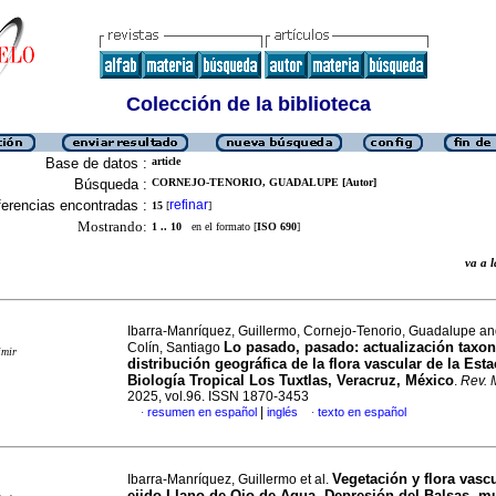
Colección de la biblioteca
Base de datos :
article
Búsqueda :
CORNEJO-TENORIO, GUADALUPE [Autor]
erencias encontradas :
refinar
15
[
]
Mostrando:
1 .. 10
en el formato [
ISO 690
]
va a
Ibarra-Manríquez, Guillermo, Cornejo-Tenorio, Guadalupe an
Lo pasado, pasado: actualización taxo
Colín, Santiago
imir
distribución geográfica de la flora vascular de la Est
Biología Tropical Los Tuxtlas, Veracruz, México
.
Rev. 
2025, vol.96. ISSN 1870-3453
|
resumen en español
inglés
texto en español
·
·
Vegetación y flora vascu
Ibarra-Manríquez, Guillermo et al.
ejido Llano de Ojo de Agua, Depresión del Balsas, m