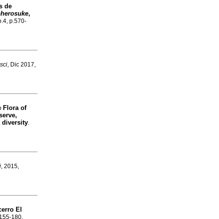
s de
herosuke
,
o.4, p.570-
 sci
, Dic 2017,
Flora of
mo
serve,
 diversity
.
i
, 2015,
cerro El
.155-180.