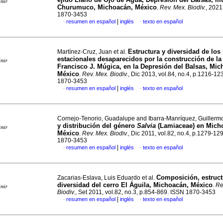
imir
Churumuco, Michoacán, México
.
Rev. Mex. Biodiv.
, 2021
1870-3453
|
resumen en español
inglés
texto en español
·
·
Estructura y diversidad de lo
Martínez-Cruz, Juan et al.
estacionales desaparecidos por la construcción de la 
imir
Francisco J. Múgica, en la Depresión del Balsas, Mic
México
.
Rev. Mex. Biodiv.
, Dic 2013, vol.84, no.4, p.1216-12
1870-3453
|
resumen en español
inglés
texto en español
·
·
Cornejo-Tenorio, Guadalupe and Ibarra-Manríquez, Guiller
y distribución del género
Salvia
(Lamiaceae) en Mich
imir
México
.
Rev. Mex. Biodiv.
, Dic 2011, vol.82, no.4, p.1279-12
1870-3453
|
resumen en español
inglés
texto en español
·
·
Composición, estruct
Zacarias-Eslava, Luis Eduardo et al.
diversidad del cerro El Águila, Michoacán, México
.
Re
imir
Biodiv.
, Set 2011, vol.82, no.3, p.854-869. ISSN 1870-3453
|
resumen en español
inglés
texto en español
·
·