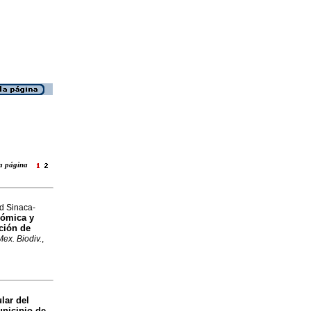
 la página
d Sinaca-
nómica y
ación de
Mex. Biodiv.
,
lar del
unicipio de