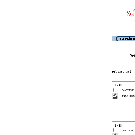
Ref
página 1 de 2
1 / 15
selecciona
para impr
2 / 15
selecciona