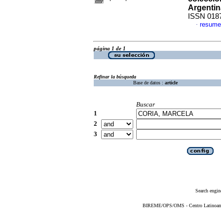
Argentin
ISSN 018
resume
·
página 1 de 1
Refinar la búsqueda
Base de datos :
article
Buscar
1
2
3
Search engin
BIREME/OPS/OMS - Centro Latinoameri