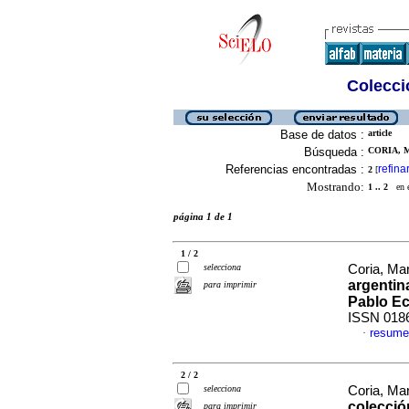
Colecció
Base de datos :
article
Búsqueda :
CORIA, M
Referencias encontradas :
refina
2
[
Mostrando:
1 .. 2
en el
página 1 de 1
1 / 2
selecciona
Coria, Ma
argentin
para imprimir
Pablo Ec
ISSN 018
resume
·
2 / 2
selecciona
Coria, Ma
colección
para imprimir