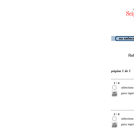
Ref
página 1 de 1
1 / 4
selecciona
para impr
2 / 4
selecciona
para impr