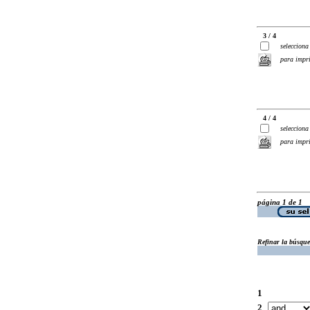
3 / 4
selecciona
para impr
4 / 4
selecciona
para impr
página 1 de 1
Refinar la búsqu
1
2