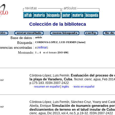
Colección de la biblioteca
Base de datos :
article
Búsqueda :
CORDOVA-LOPEZ, LUIS FERMIN [Autor]
erencias encontradas :
refinar
4
[
]
Mostrando:
1 .. 4
en el formato [
ISO 690
]
Evaluación del proceso de 
Córdova-López, Luis Fermín.
la playa de Varadero, Cuba
.
Tecnol. cienc. agua
, Feb 2014
imir
p.175-183. ISSN 2007-2422
|
resumen en español
inglés
texto en español
·
·
Córdova-López, Luis Fermín, Sánchez-Cruz, Yoany and Cast
Simulación de
tsunamis
generados por
Abella, Enrique
imir
deslizamientos de terreno en el talud insular de Cuba
cienc. agua
, Dic 2013, vol.4, no.5, p.19-32. ISSN 2007-2422