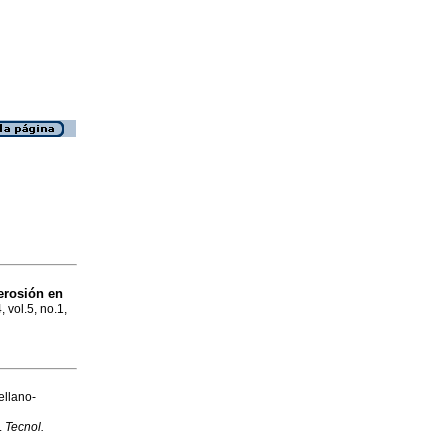
erosión en
, vol.5, no.1,
ellano-
.
Tecnol.