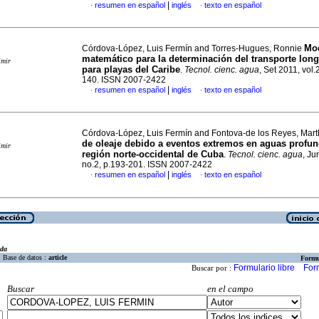
|
resumen en español
inglés
texto en español
·
·
Mo
Córdova-López, Luis Fermín and Torres-Hugues, Ronnie
matemático para la determinación del transporte long
imir
para playas del Caribe
.
Tecnol. cienc. agua
, Set 2011, vol.
140. ISSN 2007-2422
|
resumen en español
inglés
texto en español
·
·
Córdova-López, Luis Fermín and Fontova-de los Reyes, Mar
de oleaje debido a eventos extremos en aguas profun
imir
región norte-occidental de Cuba
.
Tecnol. cienc. agua
, Ju
no.2, p.193-201. ISSN 2007-2422
|
resumen en español
inglés
texto en español
·
·
eda
Base de datos :
article
Formu
Formulario libre
For
Buscar por :
Buscar
en el campo