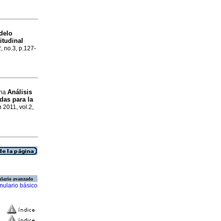
delo
itudinal
2, no.3, p.127-
Análisis
tha
das para la
n 2011, vol.2,
lario avanzado
mulario básico