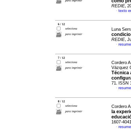
como pro
para imprimir
REDIE
, 2
texto e
·
6 / 12
selecciona
Luna Serr
condicio
para imprimir
REDIE
, J
resume
·
7 / 12
Cordero A
selecciona
Vázquez C
para imprimir
Técnica 
configur
71. ISSN 
resume
·
8 / 12
selecciona
Cordero Ar
la experi
para imprimir
educaci
1607-404
resume
·