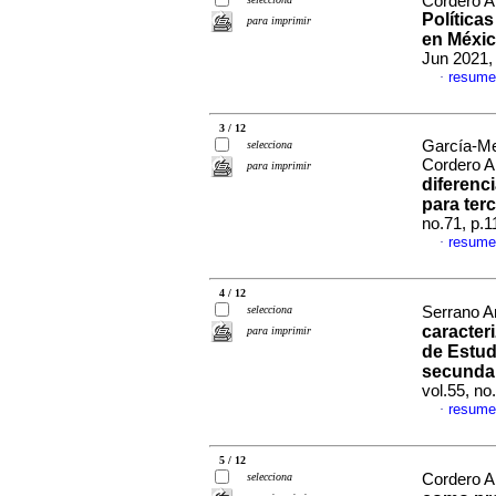
Cordero A
Política
para imprimir
en Méxic
Jun 2021,
resume
·
3 / 12
García-Me
selecciona
Cordero A
para imprimir
diferenc
para ter
no.71, p.
resume
·
4 / 12
selecciona
Serrano A
caracter
para imprimir
de Estud
secundar
vol.55, n
resume
·
5 / 12
selecciona
Cordero A