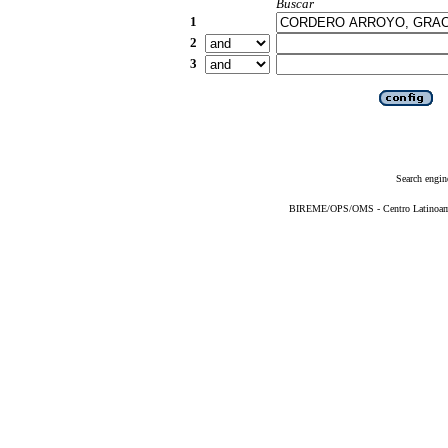
Buscar
1
2
3
Search engin
BIREME/OPS/OMS - Centro Latinoameri