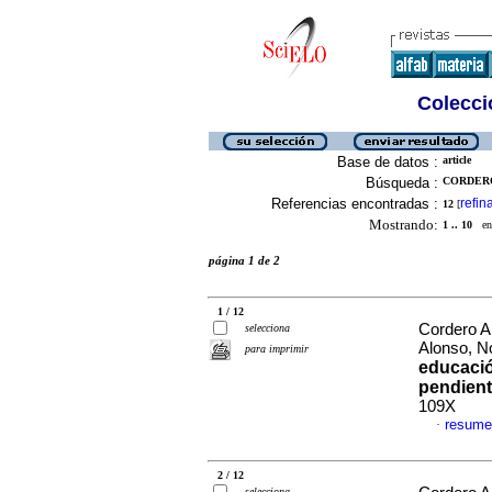
Colecció
Base de datos :
article
Búsqueda :
CORDERO
Referencias encontradas :
refin
12
[
Mostrando:
1 .. 10
en 
página 1 de 2
1 / 12
Cordero A
selecciona
Alonso, N
para imprimir
educació
pendien
109X
resume
·
2 / 12
selecciona