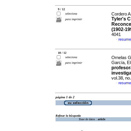
9 / 12
Cordero A
selecciona
Tyler's 
para imprimir
Reconcep
(1902-19
4041
resume
·
10 / 12
Ornelas G
selecciona
García, E
para imprimir
profesor
investig
vol.38, n
resume
·
página 1 de 2
Refinar la búsqueda
Base de datos :
article