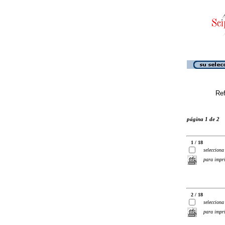
Ref
página 1 de 2
1 / 18
selecciona
para impr
2 / 18
selecciona
para impr