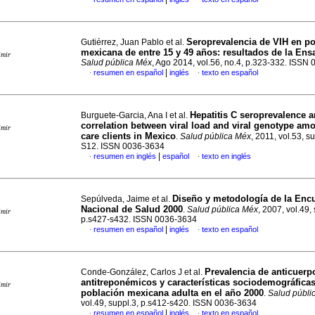
Seroprevalencia de VIH en p
Gutiérrez, Juan Pablo et al.
mexicana de entre 15 y 49 años
:
resultados de la Ens
imir
Salud pública Méx
, Ago 2014, vol.56, no.4, p.323-332. ISSN
|
resumen en español
inglés
texto en español
·
·
Hepatitis C seroprevalence 
Burguete-Garcia, Ana I et al.
correlation between viral load and viral genotype am
imir
care clients in Mexico
.
Salud pública Méx
, 2011, vol.53, s
S12. ISSN 0036-3634
|
resumen en inglés
español
texto en inglés
·
·
Diseño y metodología de la Enc
Sepúlveda, Jaime et al.
Nacional de Salud 2000
.
Salud pública Méx
, 2007, vol.49,
imir
p.s427-s432. ISSN 0036-3634
|
resumen en español
inglés
texto en español
·
·
Prevalencia de anticuerp
Conde-González, Carlos J et al.
antitreponémicos y características sociodemográficas
imir
población mexicana adulta en el año 2000
.
Salud públi
vol.49, suppl.3, p.s412-s420. ISSN 0036-3634
|
resumen en español
inglés
texto en español
·
·