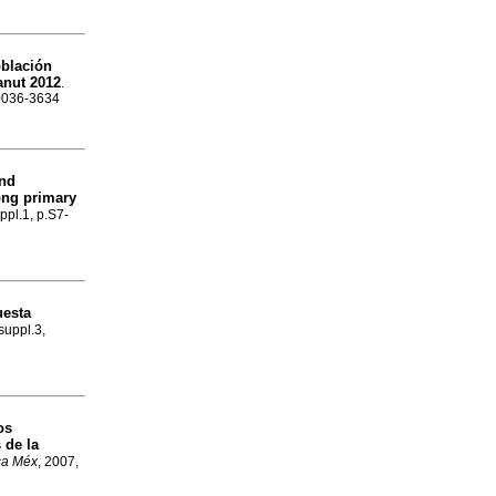
oblación
anut 2012
.
 0036-3634
and
ong primary
uppl.1, p.S7-
uesta
 suppl.3,
os
 de la
ca Méx
, 2007,