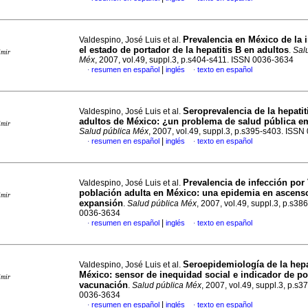
Prevalencia en México de la 
Valdespino, José Luis et al.
el estado de portador de la hepatitis B en adultos
.
Sal
imir
Méx
, 2007, vol.49, suppl.3, p.s404-s411. ISSN 0036-3634
|
resumen en español
inglés
texto en español
·
·
Seroprevalencia de la hepatit
Valdespino, José Luis et al.
adultos de México
:
¿un problema de salud pública e
imir
Salud pública Méx
, 2007, vol.49, suppl.3, p.s395-s403. ISS
|
resumen en español
inglés
texto en español
·
·
Prevalencia de infección por 
Valdespino, José Luis et al.
población adulta en México
:
una epidemia en ascens
imir
expansión
.
Salud pública Méx
, 2007, vol.49, suppl.3, p.s3
0036-3634
|
resumen en español
inglés
texto en español
·
·
Seroepidemiología de la hepa
Valdespino, José Luis et al.
México
:
sensor de inequidad social e indicador de pol
imir
vacunación
.
Salud pública Méx
, 2007, vol.49, suppl.3, p.s
0036-3634
|
resumen en español
inglés
texto en español
·
·