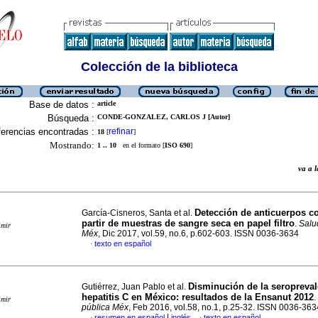
Colección de la biblioteca
Base de datos :
article
Búsqueda :
CONDE-GONZALEZ, CARLOS J [Autor]
erencias encontradas :
refinar
18
[
]
Mostrando:
1 .. 10
en el formato [
ISO 690
]
va a
Detección de anticuerpos co
García-Cisneros, Santa et al.
partir de muestras de sangre seca en papel filtro
.
Salu
imir
Méx
, Dic 2017, vol.59, no.6, p.602-603. ISSN 0036-3634
texto en español
·
Disminución de la seropreval
Gutiérrez, Juan Pablo et al.
hepatitis C en México
:
resultados de la Ensanut 2012
.
imir
pública Méx
, Feb 2016, vol.58, no.1, p.25-32. ISSN 0036-363
|
resumen en español
inglés
texto en español
·
·