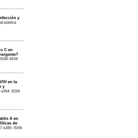
infección y
ud pública
is C en
mergente?
.
N 0036-3634
VIH en la
o y
86-s394. ISSN
titis A en
íticas de
377-s385. ISSN