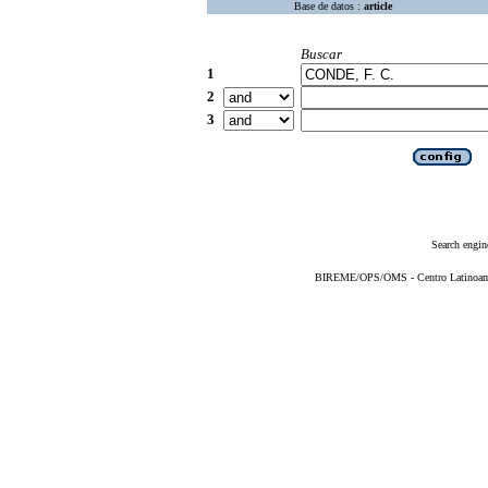
Base de datos :
article
Buscar
1
2
3
Search engin
BIREME/OPS/OMS - Centro Latinoameri