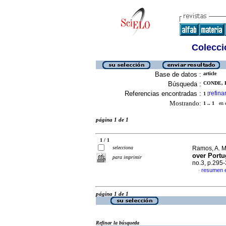
Colecció
Base de datos :
article
Búsqueda :
CONDE, F.
Referencias encontradas :
refina
1
[
Mostrando:
1 .. 1
en el
página 1 de 1
1 / 1
selecciona
Ramos, A. M.
over Port
para imprimir
no.3, p.295
resumen 
·
página 1 de 1
Refinar la búsqueda