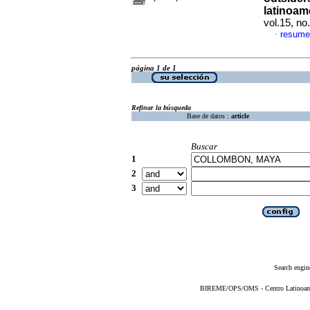
latinoam
vol.15, n
resume
·
página 1 de 1
Refinar la búsqueda
Base de datos :
article
Buscar
1
2
3
Search engin
BIREME/OPS/OMS - Centro Latinoameri