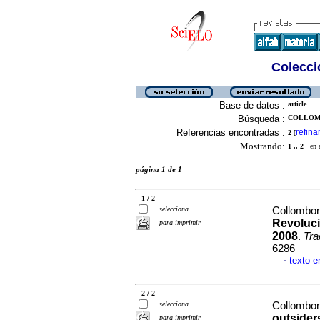
Colecció
Base de datos :
article
Búsqueda :
COLLOMB
Referencias encontradas :
refina
2
[
Mostrando:
1 .. 2
en el
página 1 de 1
1 / 2
selecciona
Collombo
Revoluci
para imprimir
2008
.
Tra
6286
texto e
·
2 / 2
selecciona
Collombo
outsider
para imprimir