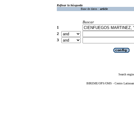
Refinar la búsqueda
Base de datos :
article
Buscar
1
2
3
Search engin
BIREME/OPS/OMS - Centro Latinoameri