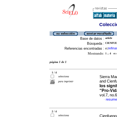
Colecció
Base de datos :
article
Búsqueda :
CIENFUE
Referencias encontradas :
refina
4
[
Mostrando:
1 .. 4
en el
página 1 de 1
1 / 4
Sierra Ma
selecciona
and Cienf
para imprimir
los sign
“Pro-Vid
vol.7, no
resume
·
2 / 4
selecciona
Cienfuego