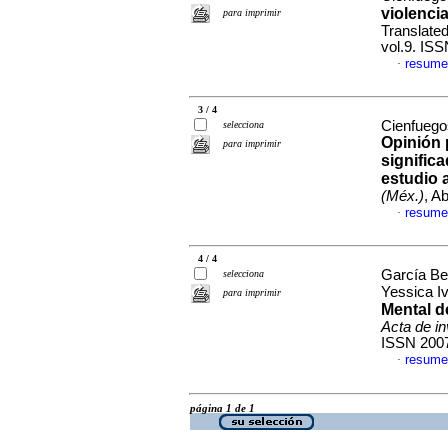
violenci
para imprimir
Translated
vol.9. IS
resume
·
3 / 4
Cienfuego
selecciona
Opinión 
para imprimir
signific
estudio a
(Méx.)
, A
resume
·
4 / 4
García Be
selecciona
Yessica I
para imprimir
Mental d
Acta de in
ISSN 200
resume
·
página 1 de 1