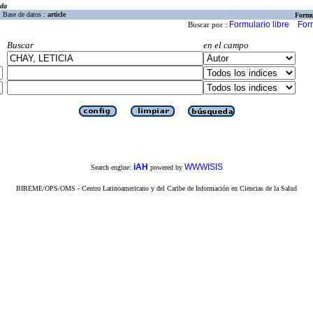
eda
Base de datos :
article
Formu
Formulario libre
For
Buscar por :
Buscar
en el campo
iAH
WWWISIS
Search engine:
powered by
BIREME/OPS/OMS - Centro Latinoamericano y del Caribe de Información en Ciencias de la Salud