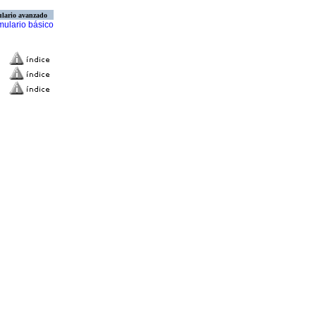
lario avanzado
mulario básico