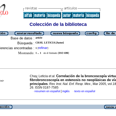
Colección de la biblioteca
Base de datos :
article
Búsqueda :
CHAY, LETICIA [Autor]
erencias encontradas :
refinar
1
[
]
Mostrando:
1 .. 1
en el formato [
ISO 690
]
Correlación de la broncoscopía virtua
Chay, Leticia et al.
fibrobroncoscopía en estenosis no neoplásicas de ví
imir
principales
.
Rev. Inst. Nal. Enf. Resp. Mex.
, Mar 2005, vol.18
26. ISSN 0187-7585
|
resumen en español
inglés
texto en español
·
·