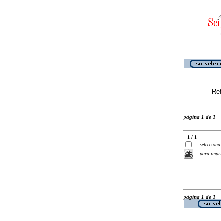
Ref
página 1 de 1
1 / 1
selecciona
para impr
página 1 de 1