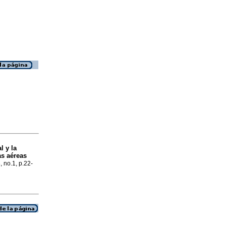
l y la
as aéreas
, no.1, p.22-