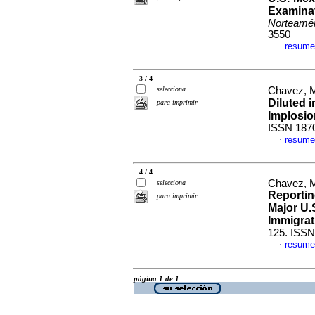
Examina
Norteamér
3550
resume
·
3 / 4
selecciona
Chavez, M
Diluted i
para imprimir
Implosio
ISSN 187
resume
·
4 / 4
Chavez, M
selecciona
Reportin
para imprimir
Major U.
Immigrat
125. ISSN
resume
·
página 1 de 1