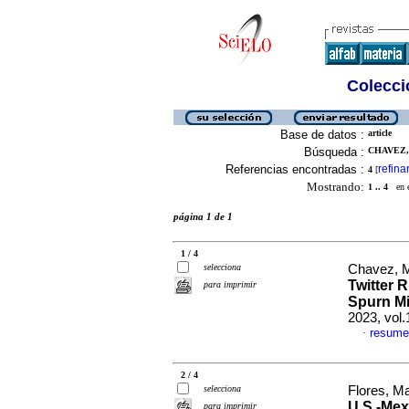
Colecció
Base de datos :
article
Búsqueda :
CHAVEZ,
Referencias encontradas :
refina
4
[
Mostrando:
1 .. 4
en el
página 1 de 1
1 / 4
selecciona
Chavez, M
Twitter R
para imprimir
Spurn Mi
2023, vol
resume
·
2 / 4
selecciona
Flores, M
U.S.-Mex
para imprimir