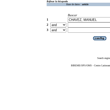
Refinar la búsqueda
Base de datos :
article
Buscar
1
2
3
Search engin
BIREME/OPS/OMS - Centro Latinoameri