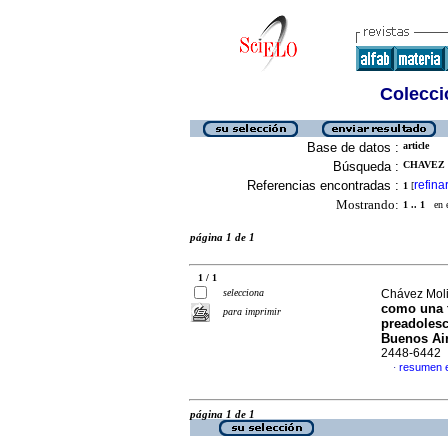
Colecció
Base de datos :
article
Búsqueda :
CHAVEZ 
Referencias encontradas :
refina
1
[
Mostrando:
1 .. 1
en el
página 1 de 1
1 / 1
selecciona
Chávez Moli
como una f
para imprimir
preadolesc
Buenos Ai
2448-6442
resumen 
·
página 1 de 1