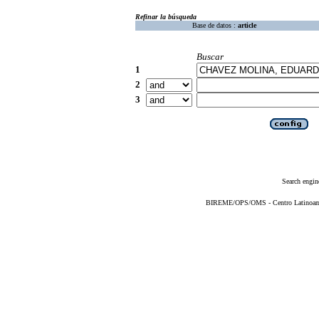
Refinar la búsqueda
Base de datos :
article
Buscar
1
2
3
Search engin
BIREME/OPS/OMS - Centro Latinoameri